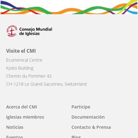
Visite el CMI
Ecumenical Centre
Kyoto Building
Chemin du Pommier 42
CH-1218 Le Grand-Saconnex, Switzerland
Main
Acerca del CMI
Participe
navigation
Iglesias miembros
Documentación
Noticias
Contacto & Prensa
Eventos
Blog