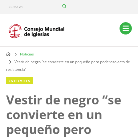
Skip
Busca
to
en
main
content
Main
navigation
Noticias
Breadcrumb
Vestir de negro “se convierte en un pequeño pero poderoso acto de
resistencia”
ENTREVISTA
Vestir de negro “se
convierte en un
pequeño pero