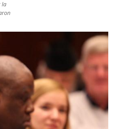
 la
aron