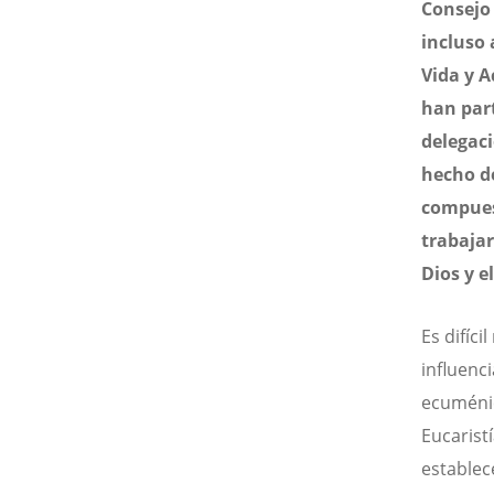
Consejo 
incluso 
Vida y A
han par
delegaci
hecho d
compuest
trabajar
Dios y e
Es difíc
influenci
ecuménic
Eucarist
establec