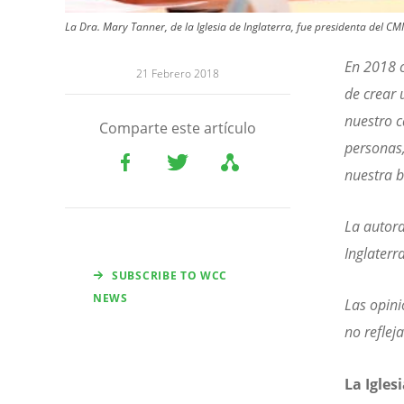
La Dra. Mary Tanner, de la Iglesia de Inglaterra, fue presidenta del C
En 2018 c
21 Febrero 2018
de crear
nuestro c
Comparte este artículo
personas,
nuestra b
La autora
Inglaterr
SUBSCRIBE TO WCC
NEWS
Las opini
no reflej
La Igles