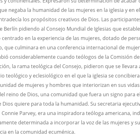
es y continentales. Expresaron su determinación de acabar
que negaba la humanidad de las mujeres en la iglesia y en 
ntradecía los propósitos creativos de Dios. Las participante
e Berlín pidiendo al Consejo Mundial de Iglesias que establ
 centrado en la experiencia de las mujeres, dotado de pers
, que culminara en una conferencia internacional de mujere
bió considerablemente cuando teólogos de la Comisión de 
ción, la rama teológica del Consejo, pidieron que se llevara
io teológico y eclesiológico en el que la iglesia se concibie
nidad de mujeres y hombres que interiorizan en sus vidas
del reino de Dios, una comunidad que fuera un signo para 
e Dios quiere para toda la humanidad. Su secretaria ejecutiv
. Connie Parvey, era una inspiradora teóloga americana, in
mente determinada a incorporar la voz de las mujeres y s
cia en la comunidad ecuménica.