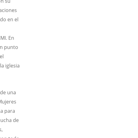
on su
paciones
do en el
CMI. En
un punto
el
a iglesia
 de una
 Mujeres
ba para
 lucha de
s,