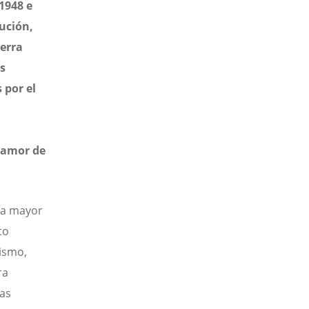
1948 e
ución,
terra
s
 por el
l amor de
na mayor
to
ismo,
ra
las