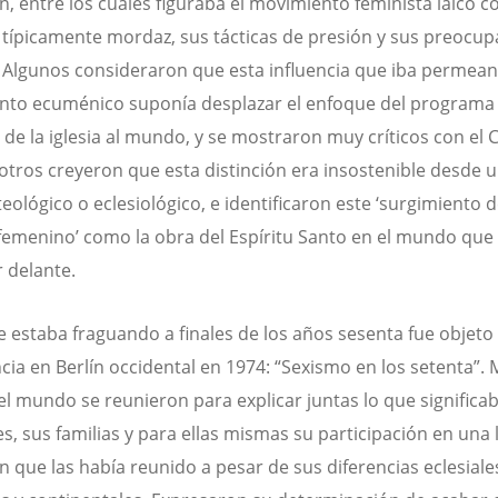
ón, entre los cuales figuraba el movimiento feminista laico c
 típicamente mordaz, sus tácticas de presión y sus preocu
. Algunos consideraron que esta influencia que iba permean
to ecuménico suponía desplazar el enfoque del programa
o de la iglesia al mundo, y se mostraron muy críticos con el 
otros creyeron que esta distinción era insostenible desde 
teológico o eclesiológico, e identificaron este ‘surgimiento d
 femenino’ como la obra del Espíritu Santo en el mundo que l
r delante.
e estaba fraguando a finales de los años sesenta fue objeto
cia en Berlín occidental en 1974: “Sexismo en los setenta”.
el mundo se reunieron para explicar juntas lo que significa
es, sus familias y para ellas mismas su participación en una
ón que las había reunido a pesar de sus diferencias eclesiale