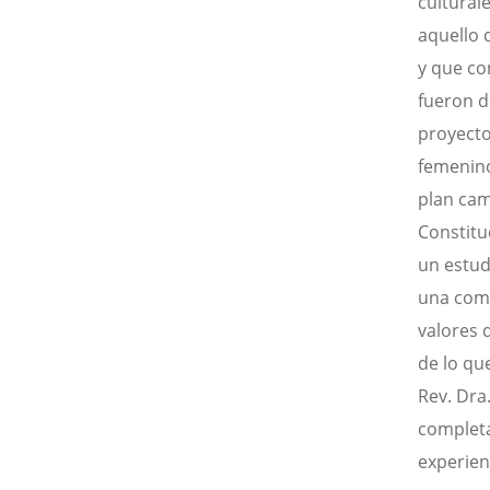
cultural
aquello 
y que co
fueron d
proyecto
femenino
plan cam
Constitu
un estud
una comu
valores 
de lo qu
Rev. Dra
completa
experien