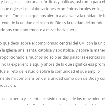
y las iglesias luteranas nórdicas y bálticas, así como para e
a que rigiese las colaboraciones ecuménicas locales en Ingla
bor del Consejo la que nos alentó a afianzar a la unidad de la
ntexto de la unidad del reino de Dios y la unidad del mundo 
donos constantemente a mirar hacia fuera.
o que decir sobre el compromiso central del CMI con la uni
e la Iglesia una, santa, católica y apostólica, y sobre la mane
roporcionado a muchos no solo áridas palabras escritas so
sino la experiencia aquí y ahora de lo que significa esa pro
 fue el reto del estudio sobre la comunidad el que amplió
mente mi comprensión de la unidad como don de Dios y c
vocación.
ños cincuenta y sesenta, se vivió un auge de los movimiento