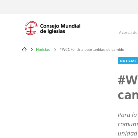
Skip
to
main
content
Acerca de
Mai
navi
Noticias
#WCC70: Una oportunidad de cambio
Breadcrumb
NOTICIAS
#W
ca
Para la
comuni
unidad 