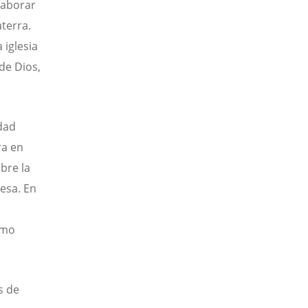
laborar
terra.
 iglesia
de Dios,
dad
ra en
bre la
mesa. En
omo
s de