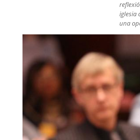
reflexi
iglesi
una op
Image