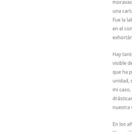
moravas 
una cart
Fue la la
en el co
exhortán
Hay tant
visible d
que ha p
unidad, 
mi caso,
drástica
nuestra 
En los a