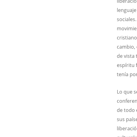
liberaci
lenguaje
sociales
movimien
cristian
cambio, 
de vista 
espíritu
tenía po
Lo que s
conferen
de todo 
sus país
liberaci