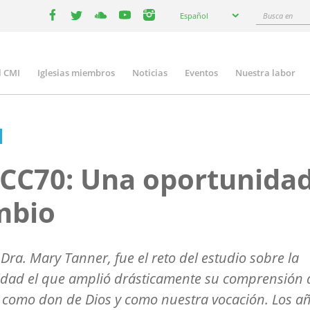
Select
Busca
Español
your
facebook
twitter
youtube
youtube
instagram
en
language
l CMI
Iglesias miembros
Noticias
Eventos
Nuestra labor
n
gation
CC70: Una oportunidad
mbio
 Dra. Mary Tanner, fue el reto del estudio sobre la
dad el que amplió drásticamente su comprensión d
como don de Dios y como nuestra vocación. Los a