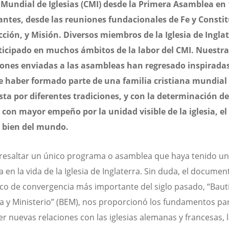
Mundial de Iglesias (CMI) desde la Primera Asamblea en 
antes, desde las reuniones fundacionales de Fe y Constit
cción, y Misión. Diversos miembros de la Iglesia de Ingla
ticipado en muchos ámbitos de la labor del CMI. Nuestra
ones enviadas a las asambleas han regresado inspiradas
e haber formado parte de una familia cristiana mundial
a por diferentes tradiciones, y con la determinación de
 con mayor empeño por la unidad visible de la iglesia, e
l bien del mundo.
il resaltar un único programa o asamblea que haya tenido u
a en la vida de la Iglesia de Inglaterra. Sin duda, el documen
o de convergencia más importante del siglo pasado, “Baut
ía y Ministerio” (BEM), nos proporcionó los fundamentos pa
er nuevas relaciones con las iglesias alemanas y francesas, 