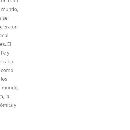
 con todo
el mundo,
s se
eciera un
onal
s. El
Fe y
 a cabo
ra como
 los
el mundo
a, la
dómita y
u