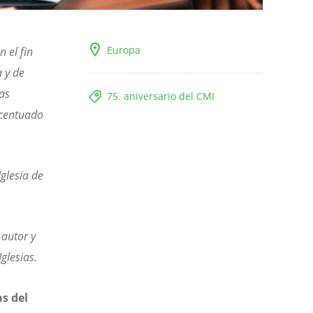
Europa
 el fin
 y de
as
75. aniversario del CMI
acentuado
Iglesia de
 autor y
glesias.
as del