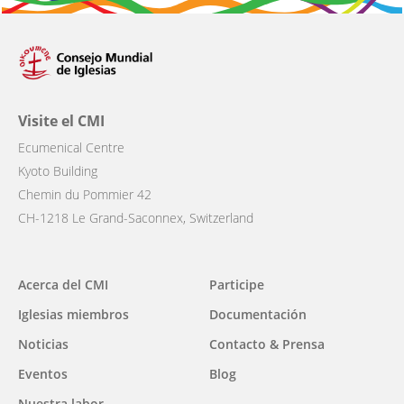
Visite el CMI
Ecumenical Centre
Kyoto Building
Chemin du Pommier 42
CH-1218 Le Grand-Saconnex, Switzerland
Main
Acerca del CMI
Participe
navigation
Iglesias miembros
Documentación
Noticias
Contacto & Prensa
Eventos
Blog
Nuestra labor