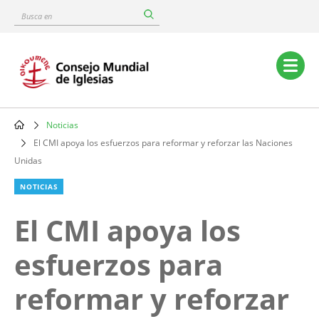
Skip
Busca
to
en
main
content
Main
navigation
Noticias
Breadcrumb
El CMI apoya los esfuerzos para reformar y reforzar las Naciones
Unidas
NOTICIAS
El CMI apoya los
esfuerzos para
reformar y reforzar