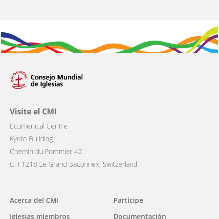
Visite el CMI
Ecumenical Centre
Kyoto Building
Chemin du Pommier 42
CH-1218 Le Grand-Saconnex, Switzerland
Main
Acerca del CMI
Participe
navigation
Iglesias miembros
Documentación