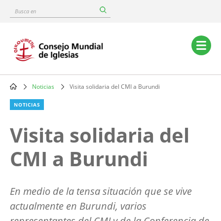
Skip
Busca
to
en
main
content
Main
navigation
Noticias
Visita solidaria del CMI a Burundi
Breadcrumb
NOTICIAS
Visita solidaria del
CMI a Burundi
En medio de la tensa situación que se vive
actualmente en Burundi, varios
representantes del CMI y de la Conferencia de