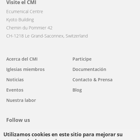
Visite el CMI
Ecumenical Centre
Kyoto Building
Chemin du Pommier 42
CH-1218 Le Grand-Saconnex, Switzerland
Main
Acerca del CMI
Participe
navigation
Iglesias miembros
Documentación
Noticias
Contacto & Prensa
Eventos
Blog
Nuestra labor
Follow us
Utilizamos cookies en este sitio para mejorar su
facebook
twitter
youtube
youtube
instagram