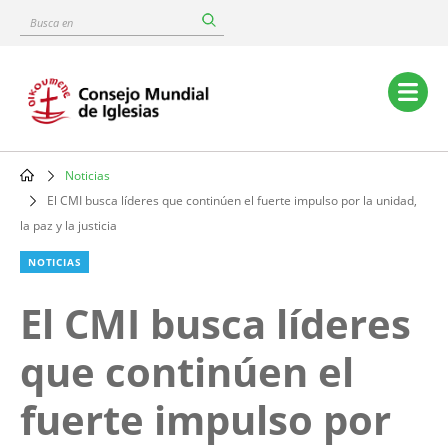
Skip
Busca
to
en
main
content
Main
navigation
Noticias
Breadcrumb
El CMI busca líderes que continúen el fuerte impulso por la unidad,
la paz y la justicia
NOTICIAS
El CMI busca líderes
que continúen el
fuerte impulso por