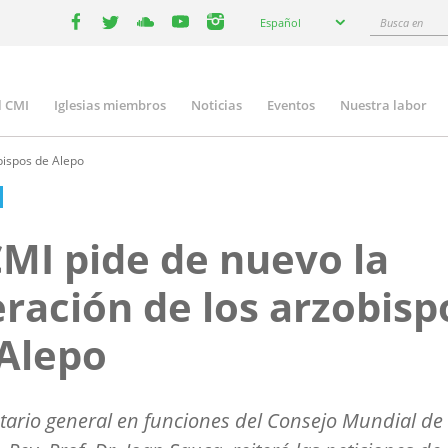
Select
Busca
Español
your
facebook
twitter
youtube
youtube
instagram
en
language
l CMI
Iglesias miembros
Noticias
Eventos
Nuestra labor
n
gation
bispos de Alepo
CMI pide de nuevo la
eración de los arzobisp
Alepo
etario general en funciones del Consejo Mundial de