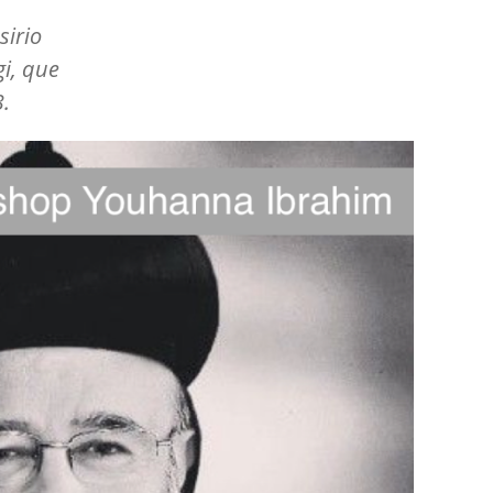
sirio
gi
, que
3.