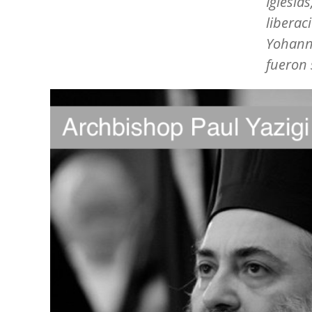
Iglesias
liberac
Yohann
fueron 
Image