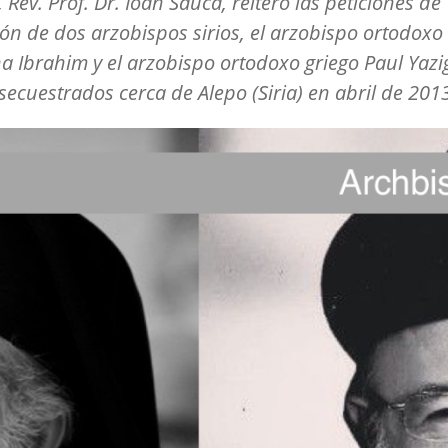
,
Rev. Prof. Dr. Ioan Sauca
, reiteró las peticiones de
ión de dos arzobispos sirios, el arzobispo ortodoxo 
a Ibrahim
y el arzobispo ortodoxo griego
Paul Yazi
secuestrados cerca de Alepo (Siria) en abril de 201