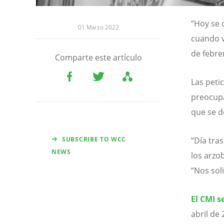
“Hoy se 
01 Marzo 2022
cuando v
de febre
Comparte este artículo
Las peti
preocupa
que se d
SUBSCRIBE TO WCC
“Día tra
NEWS
los arzo
“Nos soli
El CMI s
abril de 