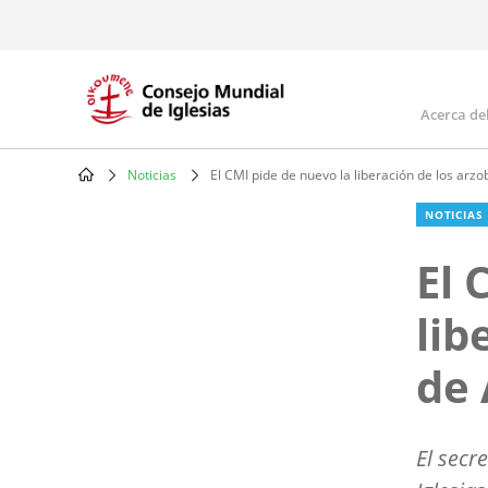
Skip
to
main
content
Acerca de
Mai
navi
Noticias
El CMI pide de nuevo la liberación de los arzo
Breadcrumb
NOTICIAS
El 
lib
de 
El secr