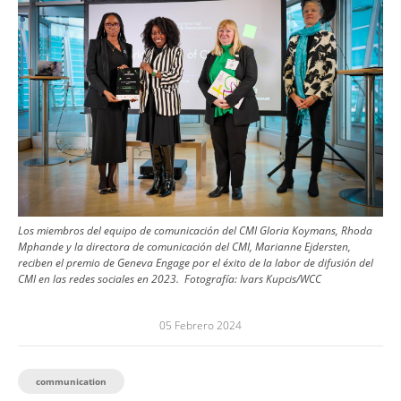
Los miembros del equipo de comunicación del CMI Gloria Koymans, Rhoda
Mphande y la directora de comunicación del CMI, Marianne Ejdersten,
reciben el premio de Geneva Engage por el éxito de la labor de difusión del
CMI en las redes sociales en 2023.
Fotografía:
Ivars Kupcis/WCC
05 Febrero 2024
communication