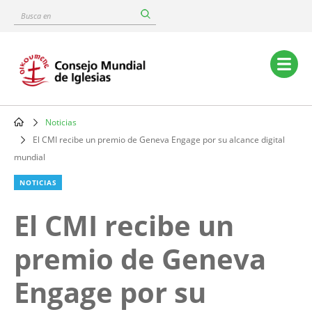
Skip
Busca
to
en
main
content
Main
navigation
Noticias
Breadcrumb
El CMI recibe un premio de Geneva Engage por su alcance digital
mundial
NOTICIAS
El CMI recibe un
premio de Geneva
Engage por su