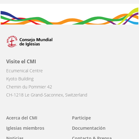
Visite el CMI
Ecumenical Centre
Kyoto Building
Chemin du Pommier 42
CH-1218 Le Grand-Saconnex, Switzerland
Main
Acerca del CMI
Participe
navigation
Iglesias miembros
Documentación
Noticias
Contacto & Prensa