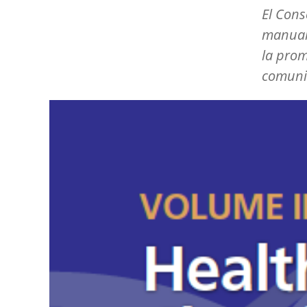
El Cons
manual 
la prom
comuni
Image