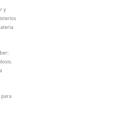
r y
isterios
materia
ber:
losis.
a
s para