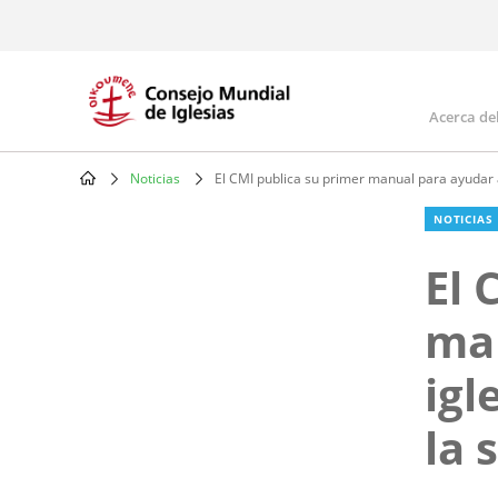
Skip
to
main
content
Acerca de
Mai
navi
Noticias
El CMI publica su primer manual para ayudar a
Breadcrumb
NOTICIAS
El 
man
igl
la 