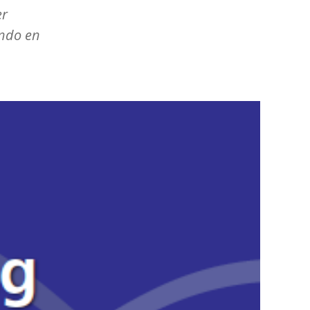
er
undo en