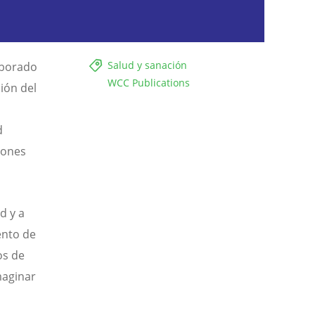
Salud y sanación
aborado
WCC Publications
ión del
d
iones
d y a
ento de
os de
maginar