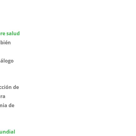
bre salud
mbién
iálogo
cción de
ara
mia de
undial