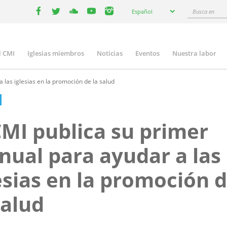
Select
Busca
Español
your
facebook
twitter
youtube
youtube
instagram
en
language
l CMI
Iglesias miembros
Noticias
Eventos
Nuestra labor
n
gation
 las iglesias en la promoción de la salud
CMI publica su primer
ual para ayudar a las
esias en la promoción 
salud