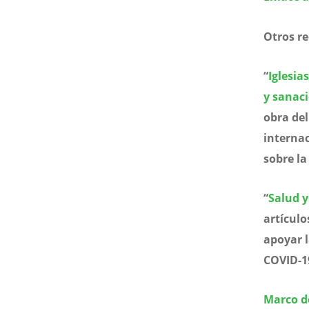
Otros re
“
Iglesia
y sanaci
obra del
internac
sobre la
“
Salud y
artícul
apoyar l
COVID-1
Marco d