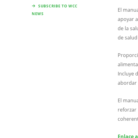
SUBSCRIBE TO WCC
El manua
NEWS
apoyar a
de la sa
de salud
Proporci
alimentac
Incluye 
abordar 
El manua
reforzar 
coherent
Enlace a