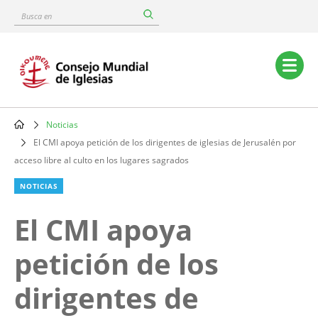
Skip
Busca
to
en
main
content
Main
navigation
Noticias
Breadcrumb
El CMI apoya petición de los dirigentes de iglesias de Jerusalén por
acceso libre al culto en los lugares sagrados
NOTICIAS
El CMI apoya
petición de los
dirigentes de