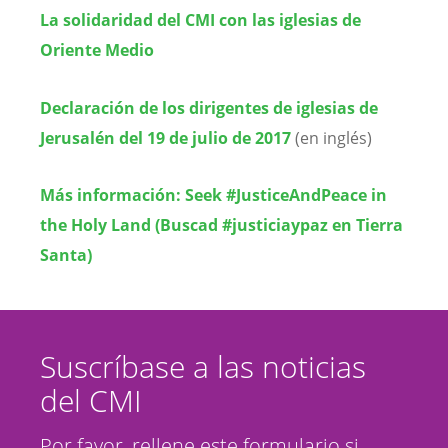
La solidaridad del CMI con las iglesias de
Oriente Medio
Declaración de los dirigentes de iglesias de
Jerusalén del 19 de julio de 2017
(en inglés)
Más información: Seek #JusticeAndPeace in
the Holy Land (Buscad #justiciaypaz en Tierra
Santa)
Suscríbase a las noticias
del CMI
Por favor, rellene este formulario si