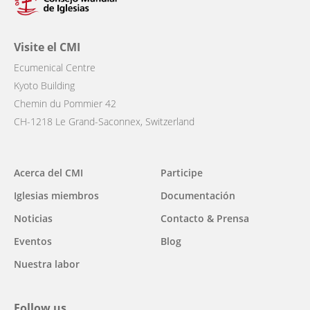
Visite el CMI
Ecumenical Centre
Kyoto Building
Chemin du Pommier 42
CH-1218 Le Grand-Saconnex, Switzerland
Main
Acerca del CMI
Participe
navigation
Iglesias miembros
Documentación
Noticias
Contacto & Prensa
Eventos
Blog
Nuestra labor
Follow us