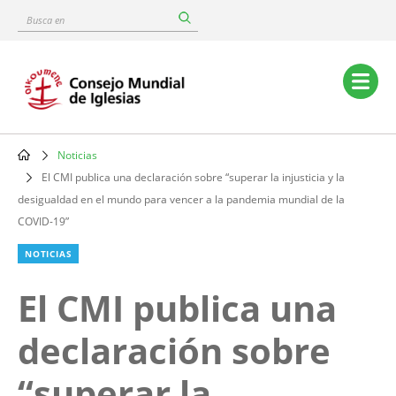
Skip
Busca
to
en
main
content
Main
navigation
Noticias
Breadcrumb
El CMI publica una declaración sobre “superar la injusticia y la
desigualdad en el mundo para vencer a la pandemia mundial de la
COVID-19”
NOTICIAS
El CMI publica una
declaración sobre
“superar la