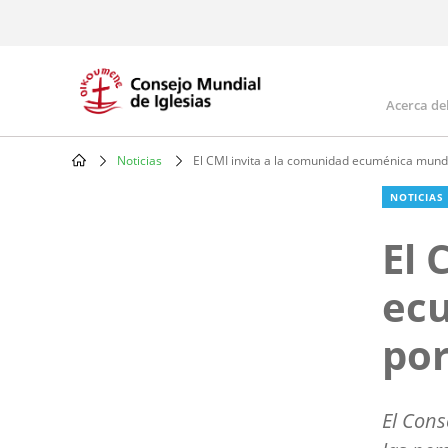
Skip
to
main
content
Acerca de
Mai
navi
Noticias
El CMI invita a la comunidad ecuménica mundia
Breadcrumb
NOTICIAS
El 
ecu
por
El Cons