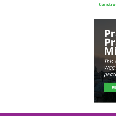
Constru
Image
Pr
Pr
Mi
This
WCC t
peac
R