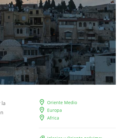
Oriente Medio
 la
Europa
en
Africa