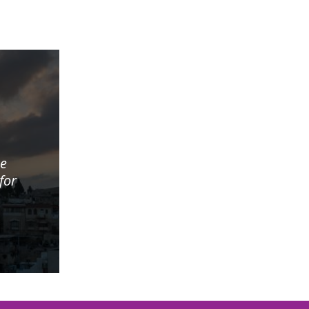
he
for