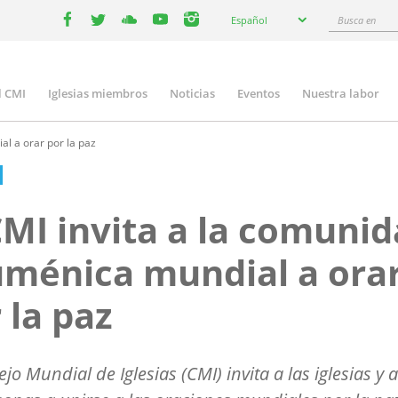
Select
Busca
Español
your
facebook
twitter
youtube
youtube
instagram
en
language
l CMI
Iglesias miembros
Noticias
Eventos
Nuestra labor
n
gation
l a orar por la paz
CMI invita a la comuni
ménica mundial a ora
 la paz
ejo Mundial de Iglesias (CMI) invita a las iglesias y 