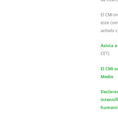
El CMI i
este com
anhelo c
Asista a
CET)
El CMI o
Medio
Declara
intensif
humanit