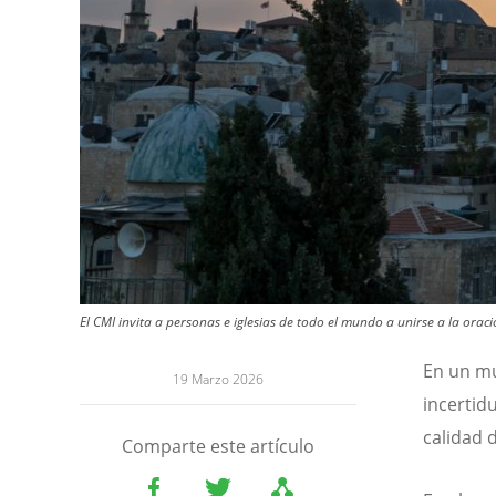
El CMI invita a personas e iglesias de todo el mundo a unirse a la ora
En un mu
19 Marzo 2026
incertid
calidad 
Comparte este artículo