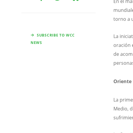
En el ma
mundiale
torno a 
SUBSCRIBE TO WCC
La inicia
NEWS
oración 
de acomp
persona
Oriente 
La prime
Medio, d
sufrimie