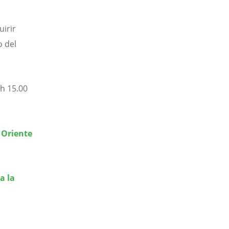
uirir
o del
h 15.00
e Oriente
a la