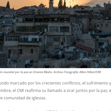
ción mundial por la paz en Oriente Medio. Archivo
Fotografía:
Albin Hillert/CMI
ndo marcado por los crecientes conflictos, el sufrimiento y
umbre, el CMI reafirma su llamado a orar juntos por la paz, 
de comunidad de iglesias.