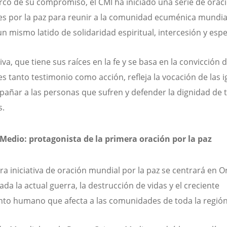
rco de su compromiso, el CMI ha iniciado una serie de orac
s por la paz para reunir a la comunidad ecuménica mundia
un mismo latido de solidaridad espiritual, intercesión y esp
tiva, que tiene sus raíces en la fe y se basa en la convicción 
es tanto testimonio como acción, refleja la vocación de las i
añar a las personas que sufren y defender la dignidad de t
s.
Medio: protagonista de la primera oración por la paz
ra iniciativa de oración mundial por la paz se centrará en O
ada la actual guerra, la destrucción de vidas y el creciente
nto humano que afecta a las comunidades de toda la regió