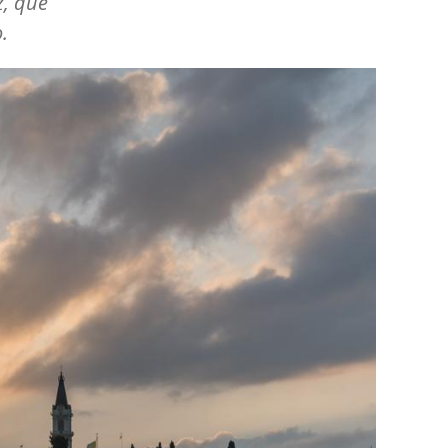
z, que
.