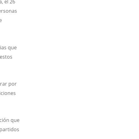
, el 26
personas
e
sias que
estos
orar por
iciones
ción que
partidos