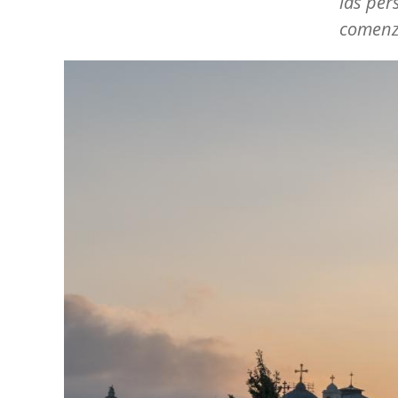
las per
comenz
Image