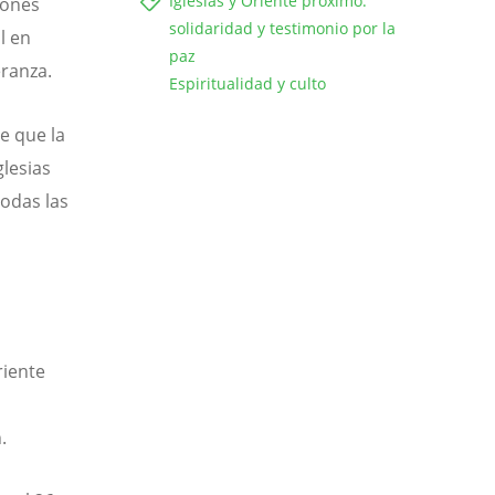
Iglesias y Oriente próximo:
iones
solidaridad y testimonio por la
l en
paz
eranza.
Espiritualidad y culto
de que la
glesias
odas las
riente
n.