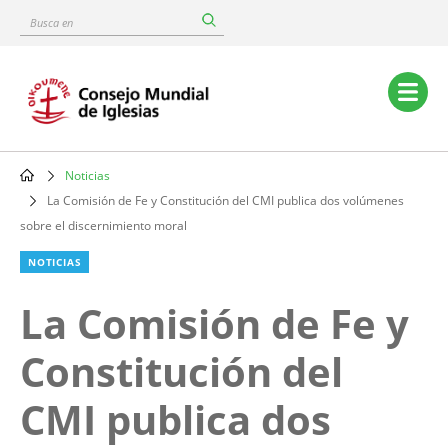
Skip
Busca
to
en
main
content
Main
navigation
Noticias
Breadcrumb
La Comisión de Fe y Constitución del CMI publica dos volúmenes
sobre el discernimiento moral
NOTICIAS
La Comisión de Fe y
Constitución del
CMI publica dos