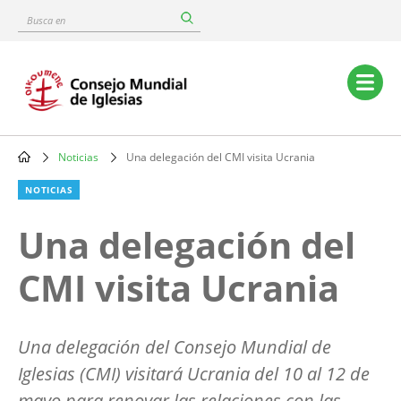
Skip
Busca
to
en
main
content
Main
navigation
Noticias
Una delegación del CMI visita Ucrania
Breadcrumb
NOTICIAS
Una delegación del
CMI visita Ucrania
Una delegación del Consejo Mundial de
Iglesias (CMI) visitará Ucrania del 10 al 12 de
mayo para renovar las relaciones con las