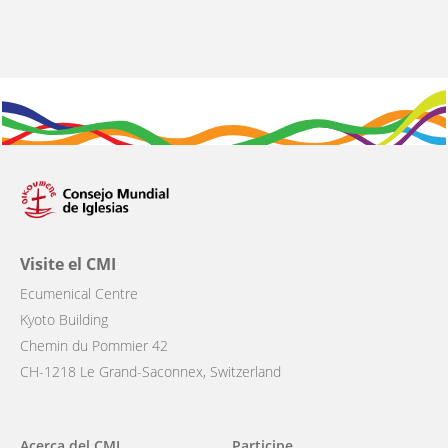
Visite el CMI
Ecumenical Centre
Kyoto Building
Chemin du Pommier 42
CH-1218 Le Grand-Saconnex, Switzerland
Main
Acerca del CMI
Participe