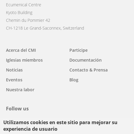
Ecumenical Centre
Kyoto Building
Chemin du Pommier 42
CH-1218 Le Grand-Saconnex, Switzerland
Main
Acerca del CMI
Participe
navigation
Iglesias miembros
Documentación
Noticias
Contacto & Prensa
Eventos
Blog
Nuestra labor
Follow us
Utilizamos cookies en este sitio para mejorar su
facebook
twitter
youtube
youtube
instagram
experiencia de usuario