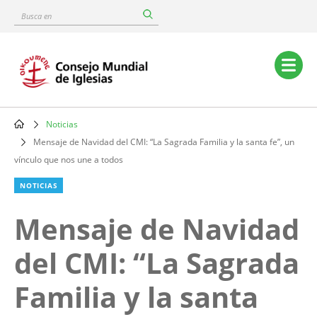
Skip
Busca
to
en
main
content
Main
navigation
Noticias
Breadcrumb
Mensaje de Navidad del CMI: “La Sagrada Familia y la santa fe”, un
vínculo que nos une a todos
NOTICIAS
Mensaje de Navidad
del CMI: “La Sagrada
Familia y la santa