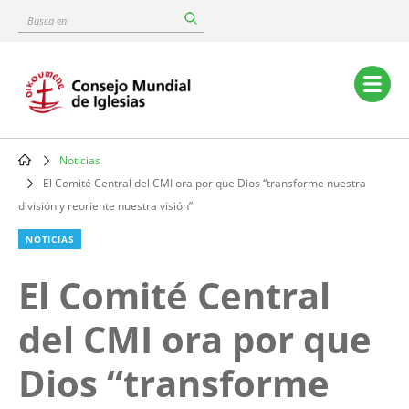
Skip
Busca
to
en
main
content
Main
navigation
Noticias
Breadcrumb
El Comité Central del CMI ora por que Dios “transforme nuestra
división y reoriente nuestra visión”
NOTICIAS
El Comité Central
del CMI ora por que
Dios “transforme