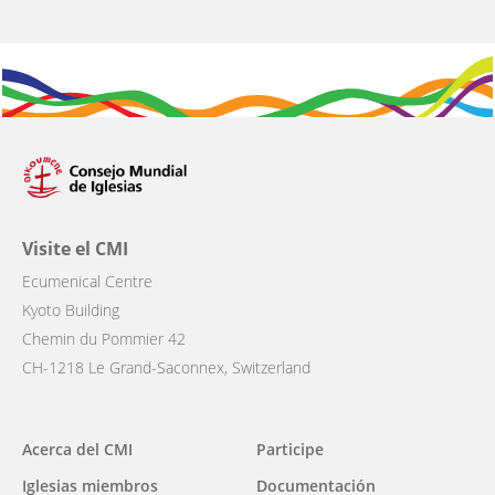
Visite el CMI
Ecumenical Centre
Kyoto Building
Chemin du Pommier 42
CH-1218 Le Grand-Saconnex, Switzerland
Main
Acerca del CMI
Participe
navigation
Iglesias miembros
Documentación