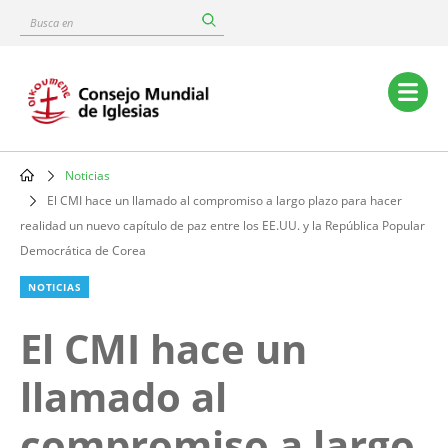
Skip
Busca
to
en
main
content
Main
navigation
Noticias
Breadcrumb
El CMI hace un llamado al compromiso a largo plazo para hacer
realidad un nuevo capítulo de paz entre los EE.UU. y la República Popular
Democrática de Corea
NOTICIAS
El CMI hace un
llamado al
compromiso a largo