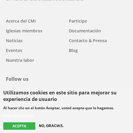
Main
Acerca del CMI
Participe
navigation
Iglesias miembros
Documentación
Noticias
Contacto & Prensa
Eventos
Blog
Nuestra labor
Follow us
Utilizamos cookies en este sitio para mejorar su
facebook
twitter
youtube
youtube
instagram
experiencia de usuario
Select
Al hacer clic en el botón Aceptar, usted acepta que lo hagamos.
your
Más información
Footer
language
© Copyright WCC 2026
Condiciones de uso
Normas de confidencialidad
ACEPTA
menu
NO, GRACIAS.