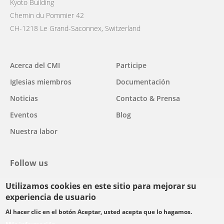
Kyoto Building
Chemin du Pommier 42
CH-1218 Le Grand-Saconnex, Switzerland
Main
Acerca del CMI
Participe
navigation
Iglesias miembros
Documentación
Noticias
Contacto & Prensa
Eventos
Blog
Nuestra labor
Follow us
Utilizamos cookies en este sitio para mejorar su
facebook
twitter
youtube
youtube
instagram
experiencia de usuario
Select
Al hacer clic en el botón Aceptar, usted acepta que lo hagamos.
your