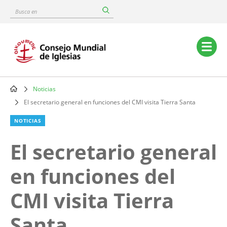
Skip
Busca
to
en
main
content
Main
navigation
Noticias
Breadcrumb
El secretario general en funciones del CMI visita Tierra Santa
NOTICIAS
El secretario general
en funciones del
CMI visita Tierra
Santa