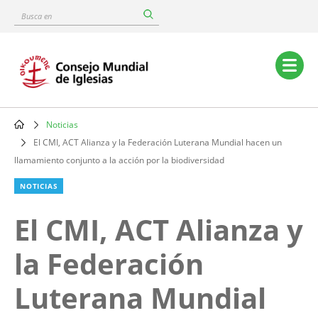
Skip
Busca
to
en
main
content
Main
navigation
Noticias
Breadcrumb
El CMI, ACT Alianza y la Federación Luterana Mundial hacen un
llamamiento conjunto a la acción por la biodiversidad
NOTICIAS
El CMI, ACT Alianza y
la Federación
Luterana Mundial