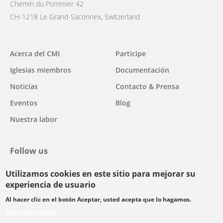
Chemin du Pommier 42
CH-1218 Le Grand-Saconnex, Switzerland
Main
Acerca del CMI
Participe
navigation
Iglesias miembros
Documentación
Noticias
Contacto & Prensa
Eventos
Blog
Nuestra labor
Follow us
Utilizamos cookies en este sitio para mejorar su
facebook
twitter
youtube
youtube
instagram
experiencia de usuario
Select
Al hacer clic en el botón Aceptar, usted acepta que lo hagamos.
your
Más información
Footer
language
© Copyright WCC 2026
Condiciones de uso
Normas de confidencialidad