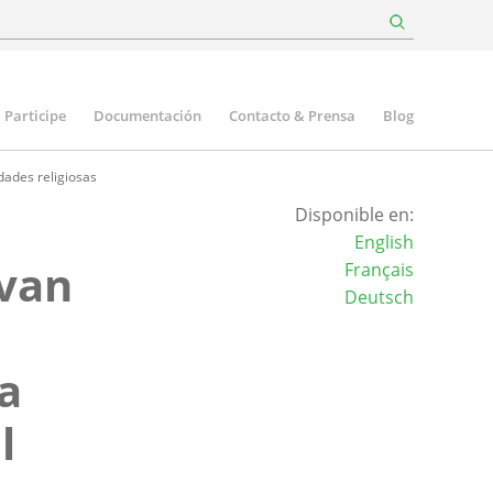
Participe
Documentación
Contacto & Prensa
Blog
ades religiosas
Disponible en:
English
van
Français
Deutsch
ra
l