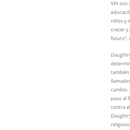
VIH son 
educació
niños y 
crecer y
futuro”, 
Daughtry
determin
también 
llamados
cambio. 
paso al f
contra e
Daughtry
religios