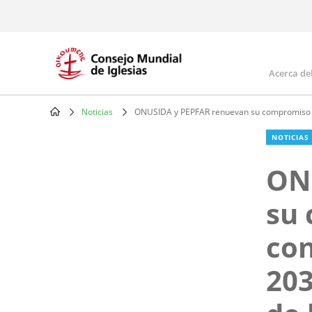
Skip
to
main
content
Acerca de
Mai
navi
Noticias
ONUSIDA y PEPFAR renuevan su compromiso de 
Breadcrumb
NOTICIAS
ON
su
con
203