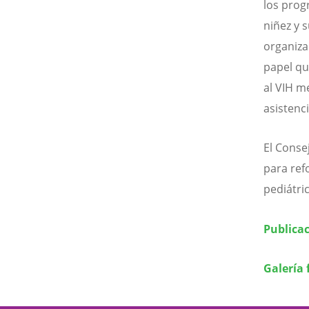
los prog
niñez y 
organiza
papel q
al VIH m
asistenci
El Conse
para ref
pediátri
Publicac
Galería 