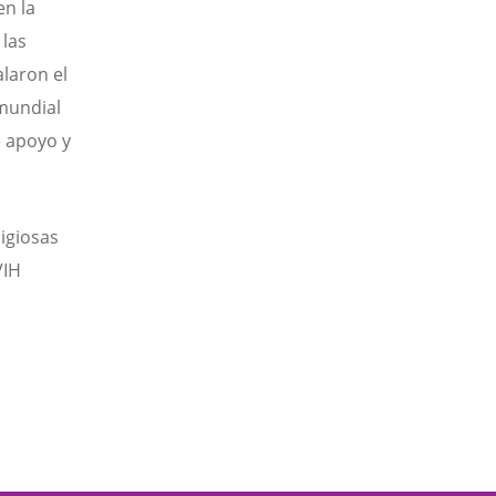
en la
 las
alaron el
mundial
e apoyo y
ligiosas
VIH