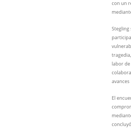
con un r
mediante
Stegling
particip
vulnerab
tragedia
labor de 
colabora
avances s
El encue
compromi
mediante
concluyó