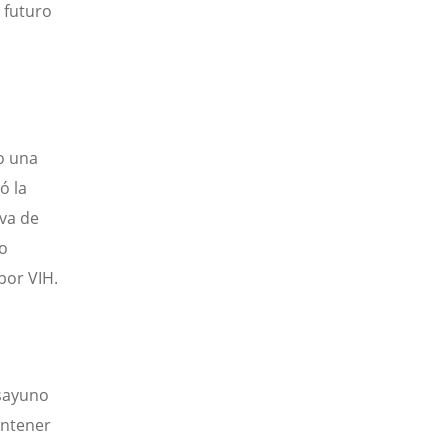
 futuro
lo una
ó la
iva de
do
por VIH.
esayuno
antener