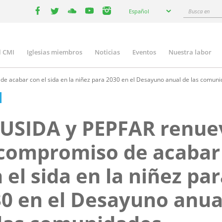
Select
Busca
Español
your
facebook
twitter
youtube
youtube
instagram
en
language
l CMI
Iglesias miembros
Noticias
Eventos
Nuestra labor
n
gation
acabar con el sida en la niñez para 2030 en el Desayuno anual de las comunid
USIDA y PEPFAR renue
 compromiso de acabar
 el sida en la niñez pa
0 en el Desayuno anua