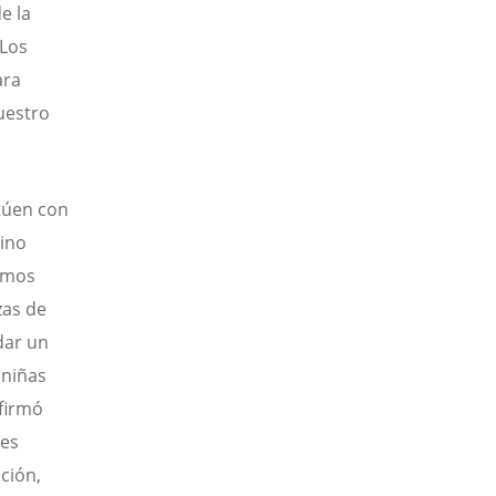
e la
“Los
ara
uestro
túen con
sino
amos
zas de
dar un
 niñas
afirmó
res
ción,