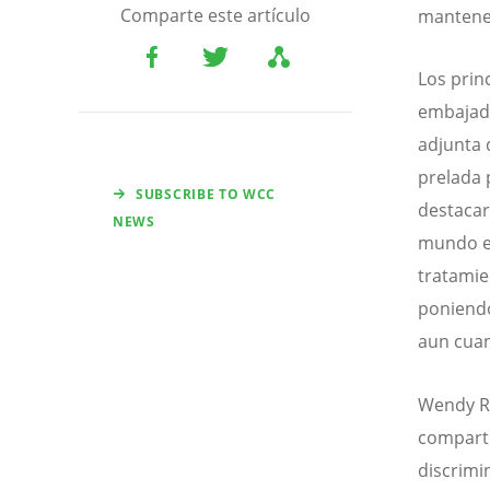
Comparte este artículo
mantener
Los prin
embajado
adjunta 
prelada 
SUBSCRIBE TO WCC
destacar
NEWS
mundo en
tratamie
poniendo 
aun cuan
Wendy Ra
comparti
discrimi