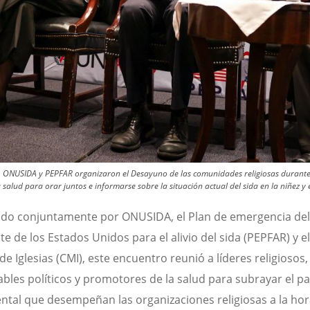
as, ONUSIDA y PEPFAR organizaron el Desayuno de las comunidades religiosas durant
a salud para orar juntos e informarse sobre la situación actual del sida en la niñez y 
do conjuntamente por ONUSIDA, el Plan de emergencia del
te de los Estados Unidos para el alivio del sida (PEPFAR) y e
e Iglesias (CMI), este encuentro reunió a líderes religiosos,
bles políticos y promotores de la salud para subrayar el pa
tal que desempeñan las organizaciones religiosas a la hor