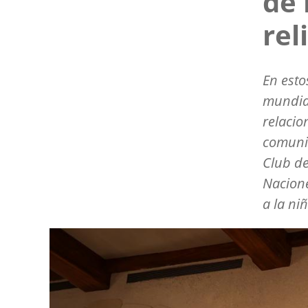
de 
rel
En esto
mundial
relacio
comunid
Club de
Nacione
a la ni
Image