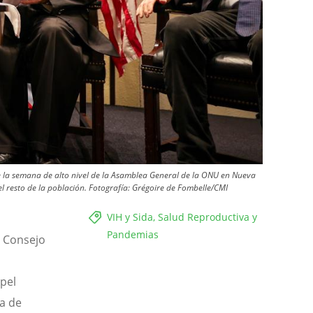
e la semana de alto nivel de la Asamblea General de la ONU en Nueva
el resto de la población.
Fotografía:
Grégoire de Fombelle/CMI
VIH y Sida, Salud Reproductiva y
Pandemias
l Consejo
pel
a de