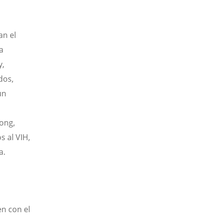
an el
a
y,
dos,
un
song,
s al VIH,
a.
n con el