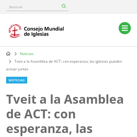
Skip
Busca
to
en
main
content
Main
navigation
Noticias
Breadcrumb
Tveit a la Asamblea de ACT: con esperanza, las iglesias pueden
actuar juntas
NOTICIAS
Tveit a la Asamblea
de ACT: con
esperanza, las