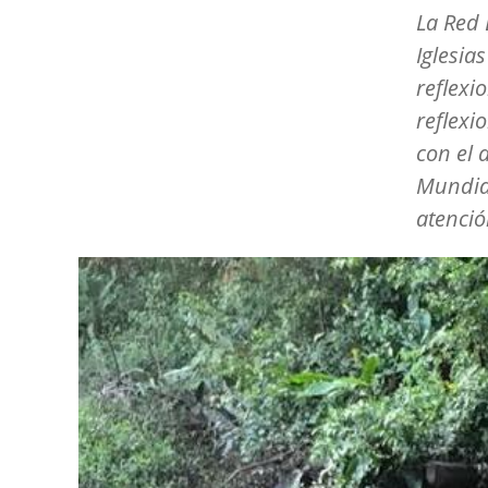
La Red 
Iglesia
reflexi
reflexi
con el 
Mundial
atenció
Image