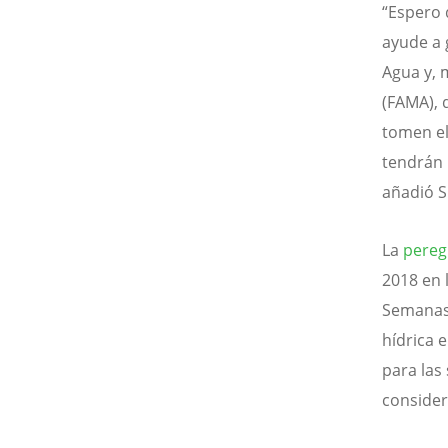
“Espero 
ayude a 
Agua y, 
(FAMA), 
tomen el
tendrán l
añadió S
La
peregr
2018 en l
Semanas 
hídrica e
para las
consider