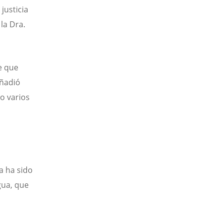
justicia
la Dra.
e que
añadió
o varios
a ha sido
gua, que