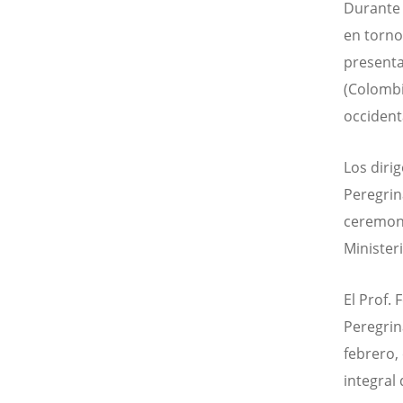
Durante 
en torno
presenta
(Colombi
occident
Los diri
Peregrina
ceremoni
Minister
El Prof.
Peregrin
febrero,
integral