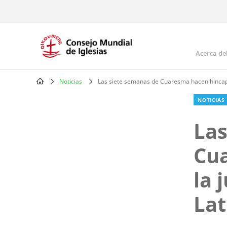
Skip
to
main
content
Acerca de
Mai
navi
Noticias
Las siete semanas de Cuaresma hacen hincapié
Breadcrumb
NOTICIAS
Las
Cua
la 
Lat