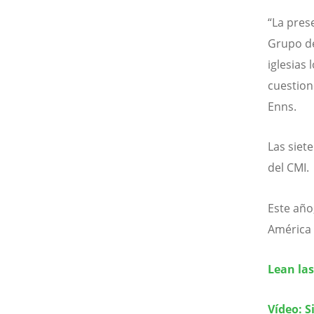
“La pres
Grupo de
iglesias
cuestion
Enns.
Las siet
del CMI.
Este año
América 
Lean las
Vídeo: S