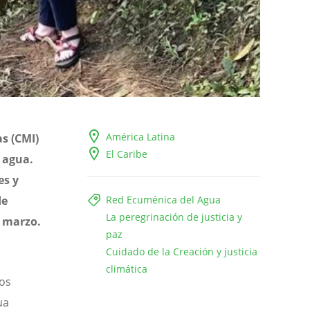
América Latina
s (CMI)
El Caribe
l agua.
es y
de
Red Ecuménica del Agua
La peregrinación de justicia y
e marzo.
paz
Cuidado de la Creación y justicia
climática
os
ua