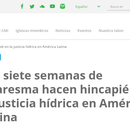
Select
Busca
Español
your
facebook
twitter
youtube
youtube
instagram
en
language
l CMI
Iglesias miembros
Noticias
Eventos
Nuestra labor
n
gation
 en la justicia hídrica en América Latina
 siete semanas de
resma hacen hincapié
justicia hídrica en Amé
ina