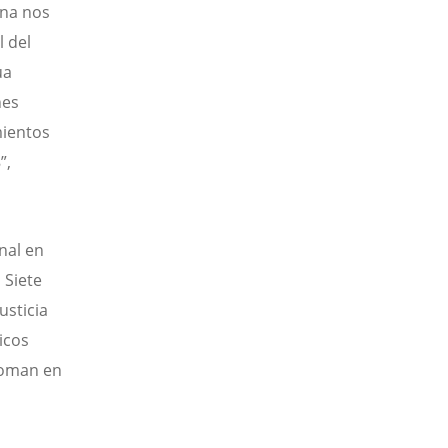
ina nos
 del
ua
nes
mientos
”,
nal en
 Siete
usticia
gicos
 toman en