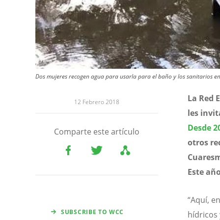
Dos mujeres recogen agua para usarla para el baño y los sanitarios
La Red E
12 Febrero 2018
les invi
Desde 2
Comparte este artículo
otros re
Cuaresma
Este año
“Aquí, e
SUBSCRIBE TO WCC
hídricos