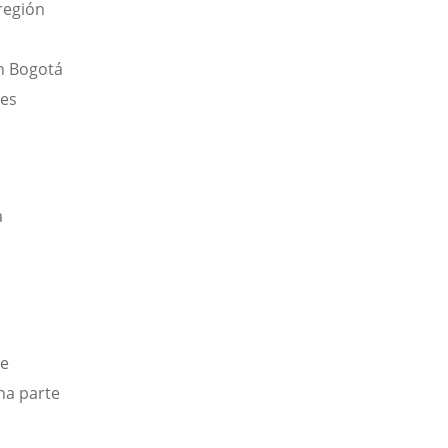
región
en Bogotá
nes
a
de
na parte