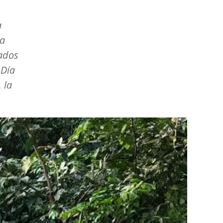
a
na
nados
 Día
 la