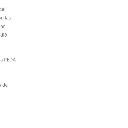
del
n las
dar
adió
 la REDA
s de