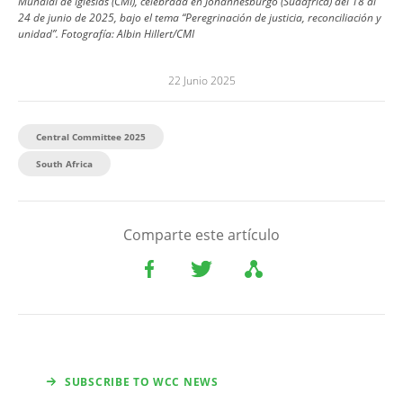
Mundial de Iglesias (CMI), celebrada en Johannesburgo (Sudáfrica) del 18 al
24 de junio de 2025, bajo el tema “Peregrinación de justicia, reconciliación y
unidad”.
Fotografía:
Albin Hillert/CMI
22 Junio 2025
Central Committee 2025
South Africa
Comparte este artículo
SUBSCRIBE TO WCC NEWS