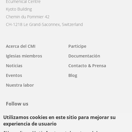
Ecumenical Centre
Kyoto Building
Chemin du Pommier 42
CH-1218 Le Grand-Saconnex, Switzerland
Main
Acerca del CMI
Participe
navigation
Iglesias miembros
Documentación
Noticias
Contacto & Prensa
Eventos
Blog
Nuestra labor
Follow us
Utilizamos cookies en este sitio para mejorar su
facebook
twitter
youtube
youtube
instagram
experiencia de usuario
Select