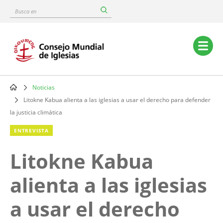
Skip
Busca
to
en
main
content
Main
navigation
Noticias
Breadcrumb
Litokne Kabua alienta a las iglesias a usar el derecho para defender
la justicia climática
ENTREVISTA
Litokne Kabua
alienta a las iglesias
a usar el derecho