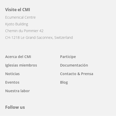
Visite el CMI
Ecumenical Centre
Kyoto Building
Chemin du Pommier 42
CH-1218 Le Grand-Saconnex, Switzerland
Main
Acerca del CMI
Participe
navigation
Iglesias miembros
Documentación
Noticias
Contacto & Prensa
Eventos
Blog
Nuestra labor
Follow us