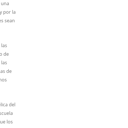
n una
y por la
es sean
 las
o de
 las
as de
emos
ica del
scuela
que los