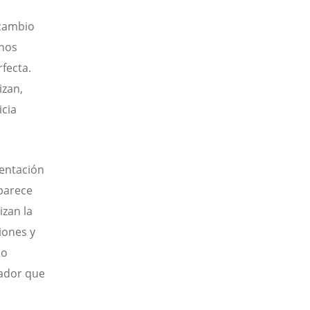
 cambio
 nos
fecta.
izan,
icia
sentación
 parece
izan la
iones y
lo
eador que