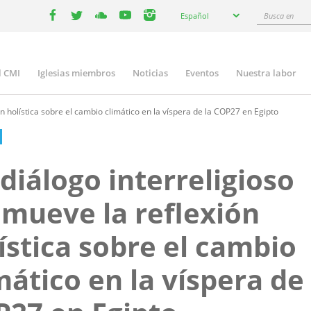
Select
Busca
Español
your
facebook
twitter
youtube
youtube
instagram
en
language
l CMI
Iglesias miembros
Noticias
Eventos
Nuestra labor
n
gation
n holística sobre el cambio climático en la víspera de la COP27 en Egipto
diálogo interreligioso
mueve la reflexión
ística sobre el cambio
mático en la víspera de 