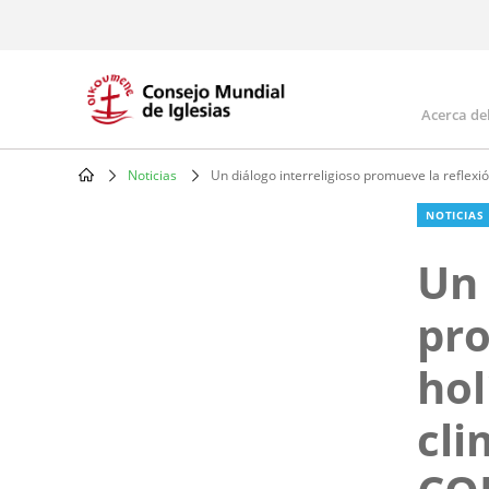
Skip
to
main
content
Acerca de
Mai
navi
Noticias
Un diálogo interreligioso promueve la reflexió
Breadcrumb
NOTICIAS
Un 
pro
hol
cli