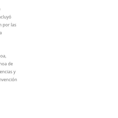
e
ncluyó
n por las
a
noa,
anoa de
encias y
onvención