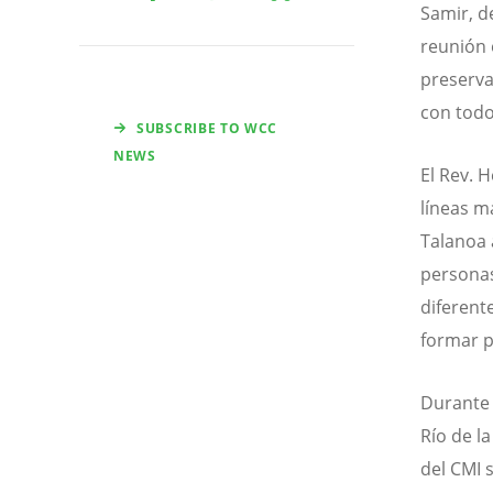
Samir, d
reunión 
preserva
con todo
SUBSCRIBE TO WCC
NEWS
El Rev. H
líneas m
Talanoa 
persona
diferent
formar pa
Durante 
Río de l
del CMI s