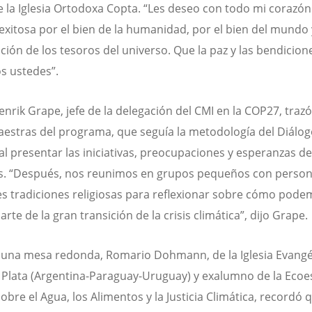
e la Iglesia Ortodoxa Copta. “Les deseo con todo mi corazó
exitosa por el bien de la humanidad, por el bien del mundo 
ción de los tesoros del universo. Que la paz y las bendicion
s ustedes”.
enrik Grape, jefe de la delegación del CMI en la COP27, trazó
aestras del programa, que seguía la metodología del Diálog
al presentar las iniciativas, preocupaciones y esperanzas de
s. “Después, nos reunimos en grupos pequeños con person
es tradiciones religiosas para reflexionar sobre cómo pod
rte de la gran transición de la crisis climática”, dijo Grape.
una mesa redonda, Romario Dohmann, de la Iglesia Evangél
a Plata (Argentina-Paraguay-Uruguay) y exalumno de la Ecoe
obre el Agua, los Alimentos y la Justicia Climática, recordó 