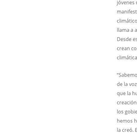
jóvenes 
manifest
climátic
llama a 
Desde es
crean con
climática
“Sabemos
de la voz
que la h
creación
los gobi
hemos he
la creó. 