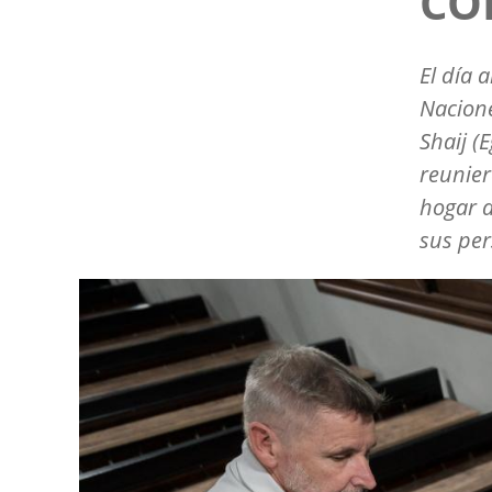
COP
El día 
Nacione
Shaij (
reunier
hogar d
sus per
Image