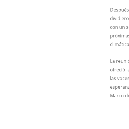
Después 
dividier
con un s
próximas
climática
La reuni
ofreció 
las voce
esperanz
Marco de