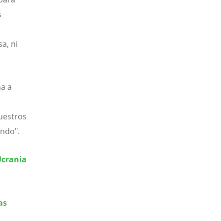
s
a, ni
ña a
uestros
undo".
Ucrania
as