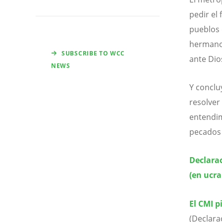
pedir el 
pueblos 
hermano 
SUBSCRIBE TO WCC
ante Dios
NEWS
Y conclu
resolver
entendim
pecados 
Declara
(en ucra
El CMI p
(Declara