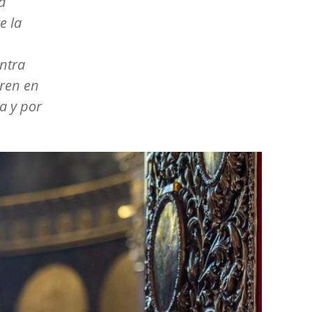
a
e la
ntra
tren en
a y por