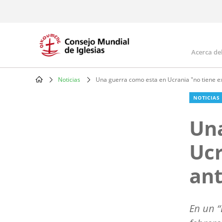
Skip
to
main
content
Acerca de
Mai
navi
Noticias
Una guerra como esta en Ucrania "no tiene exc
Breadcrumb
NOTICIAS
Una
Ucr
ant
En un “