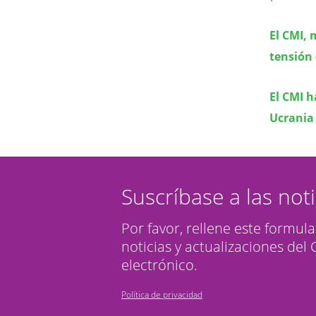
El CMI, 
tensión
El CMI h
Ucrania
Suscríbase a las not
Por favor, rellene este formula
noticias y actualizaciones del
electrónico.
Política de privacidad