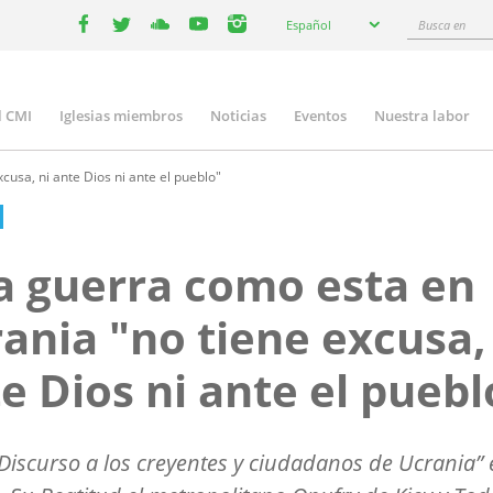
Select
Busca
Español
your
facebook
twitter
youtube
youtube
instagram
en
language
l CMI
Iglesias miembros
Noticias
Eventos
Nuestra labor
n
gation
usa, ni ante Dios ni ante el pueblo"
 guerra como esta en
ania "no tiene excusa,
e Dios ni ante el puebl
Discurso a los creyentes y ciudadanos de Ucrania” 