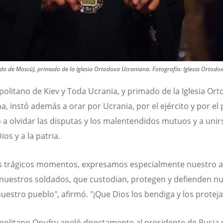
ado de Moscú), primado de la Iglesia Ortodoxa Ucraniana.
Fotografía:
Iglesia Ortodo
politano de Kiev y Toda Ucrania, y primado de la Iglesia Or
a, instó además a orar por Ucrania, por el ejército y por el 
 a olvidar las disputas y los malentendidos mutuos y a unir
os y a la patria.
s trágicos momentos, expresamos especialmente nuestro a
nuestros soldados, que custodian, protegen y defienden n
nuestro pueblo", afirmó. "¡Que Dios los bendiga y los proteja!
politano Onufry apeló directamente al presidente de Rusia 