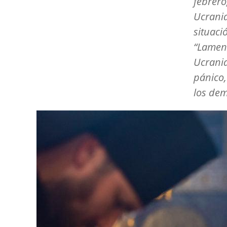
febrero
Ucrania
situaci
“Lament
Ucrania
pánico,
los dem
Image