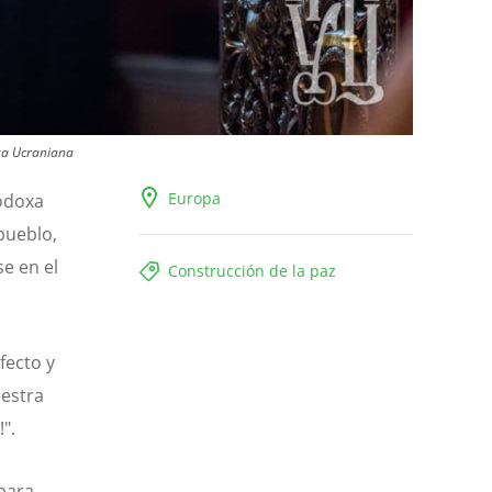
xa Ucraniana
Europa
todoxa
pueblo,
se en el
Construcción de la paz
fecto y
uestra
".
para