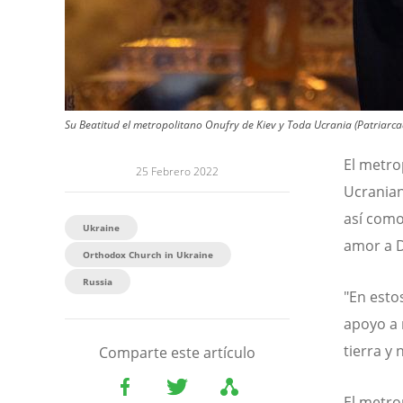
Su Beatitud el metropolitano Onufry de Kiev y Toda Ucrania (Patriarc
El metro
25 Febrero 2022
Ucranian
así como
Ukraine
amor a Di
Orthodox Church in Ukraine
Russia
"En esto
apoyo a 
tierra y 
Comparte este artículo
El metro