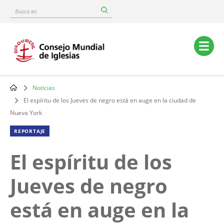
Skip
Busca
to
en
main
content
Main
navigation
Noticias
Breadcrumb
El espíritu de los Jueves de negro está en auge en la ciudad de
Nueva York
REPORTAJE
El espíritu de los
Jueves de negro
está en auge en la