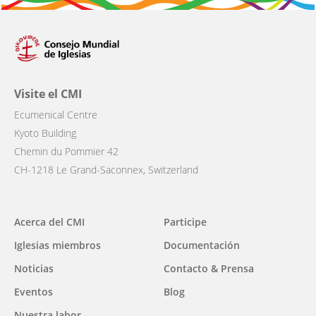
Visite el CMI
Ecumenical Centre
Kyoto Building
Chemin du Pommier 42
CH-1218 Le Grand-Saconnex, Switzerland
Main
Acerca del CMI
Participe
navigation
Iglesias miembros
Documentación
Noticias
Contacto & Prensa
Eventos
Blog
Nuestra labor