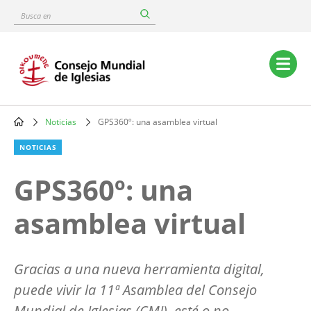
Skip
Busca
to
en
main
content
Main
navigation
Noticias
GPS360º: una asamblea virtual
Breadcrumb
NOTICIAS
GPS360º: una
asamblea virtual
Gracias a una nueva herramienta digital,
puede vivir la 11ª Asamblea del Consejo
Mundial de Iglesias (CMI), esté o no