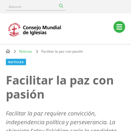
Skip
Busca
to
en
main
content
Main
navigation
Noticias
Facilitar la paz con pasión
Breadcrumb
NOTICIAS
Facilitar la paz con
pasión
Facilitar la paz requiere convicción,
independencia política y perseverancia. La
chipriota Salpy Eskidjian sería la candidata