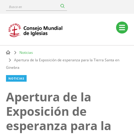
Skip
Busca
to
en
main
content
Main
navigation
Noticias
Breadcrumb
Apertura de la Exposición de esperanza para la Tierra Santa en
Ginebra
NOTICIAS
Apertura de la
Exposición de
esperanza para la