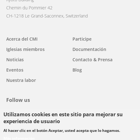
Chemin du Pommier 42
CH-1218 Le Grand-Saconnex, Switzerland
Main
Acerca del CMI
Participe
navigation
Iglesias miembros
Documentación
Noticias
Contacto & Prensa
Eventos
Blog
Nuestra labor
Follow us
Utilizamos cookies en este sitio para mejorar su
facebook
twitter
youtube
youtube
instagram
experiencia de usuario
Select
Al hacer clic en el botón Aceptar, usted acepta que lo hagamos.
your
Más información
Footer