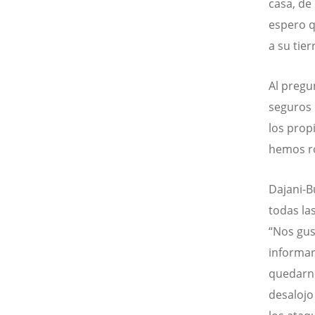
casa, de
espero q
a su tier
Al pregu
seguros 
los prop
hemos ro
Dajani-B
todas la
“Nos gus
informar
quedarno
desalojo