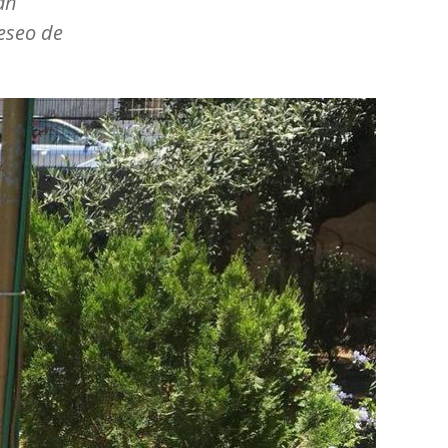
án
deseo de