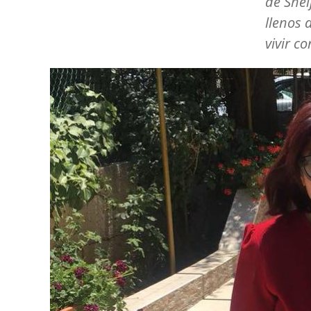
de Shei
llenos 
vivir c
Image