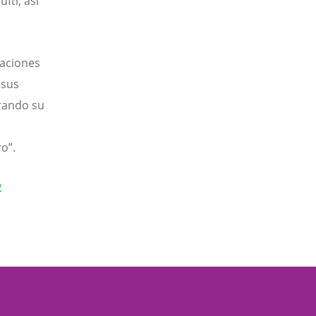
fti, así
Naciones
 sus
trando su
o”.
2