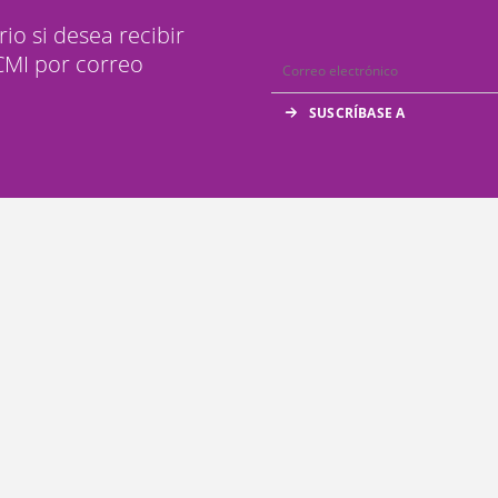
rio si desea recibir
 CMI por correo