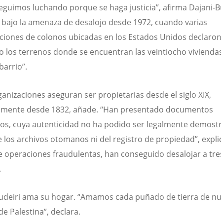
eguimos luchando porque se haga justicia”, afirma Dajani-Bu
 bajo la amenaza de desalojo desde 1972, cuando varias
ciones de colonos ubicadas en los Estados Unidos declaro
o los terrenos donde se encuentran las veintiocho vivienda
barrio”.
ganizaciones aseguran ser propietarias desde el siglo XIX,
amente desde 1832, añade. “Han presentado documentos
ados, cuya autenticidad no ha podido ser legalmente demostr
e los archivos otomanos ni del registro de propiedad”, expli
 operaciones fraudulentas, han conseguido desalojar a tre
.
udeiri ama su hogar. “Amamos cada puñado de tierra de n
de Palestina”, declara.