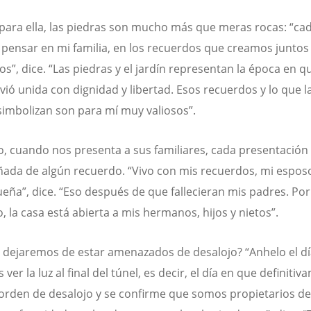
para ella, las piedras son mucho más que meras rocas: “ca
pensar en mi familia, en los recuerdos que creamos juntos
os”, dice. “Las piedras y el jardín representan la época en q
ivió unida con dignidad y libertad. Esos recuerdos y lo que l
simbolizan son para mí muy valiosos”.
, cuando nos presenta a sus familiares, cada presentación
da de algún recuerdo. “Vivo con mis recuerdos, mi esposo
ueña”, dice. “Eso después de que fallecieran mis padres. Por
, la casa está abierta a mis hermanos, hijos y nietos”.
dejaremos de estar amenazados de desalojo? “Anhelo el dí
er la luz al final del túnel, es decir, el día en que definiti
 orden de desalojo y se confirme que somos propietarios d