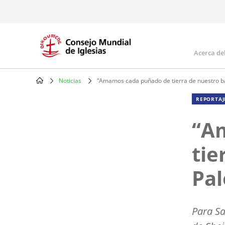
Skip
to
main
content
Acerca de
Mai
navi
Noticias
“Amamos cada puñado de tierra de nuestro bar
Breadcrumb
REPORTAJ
“A
tie
Pal
Para Sa