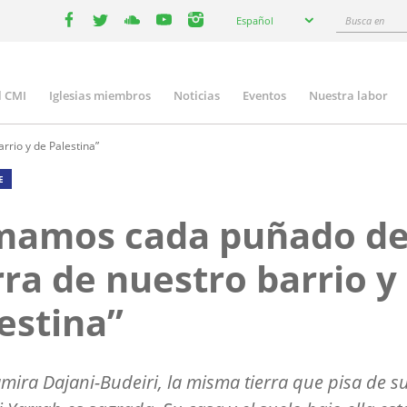
Select
Busca
Español
your
facebook
twitter
youtube
youtube
instagram
en
language
l CMI
Iglesias miembros
Noticias
Eventos
Nuestra labor
n
gation
rio y de Palestina”
E
mamos cada puñado d
rra de nuestro barrio y
estina”
mira Dajani-Budeiri, la misma tierra que pisa de s