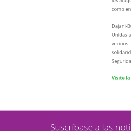
los ataq
como en 
Dajani-B
Unidas a
vecinos.
solidari
Segurida
Visite l
Suscríbase a las not