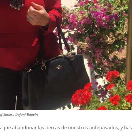
of Samira Dajani-Budeiri
 que abandonar las tierras de nuestros antepasados, y hast