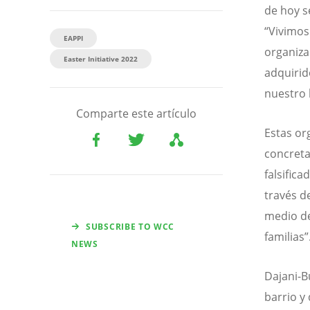
de hoy s
“Vivimos
EAPPI
organiza
Easter Initiative 2022
adquirid
nuestro 
Comparte este artículo
Estas or
concret
falsific
través d
medio de
SUBSCRIBE TO WCC
familias”
NEWS
Dajani-B
barrio y 