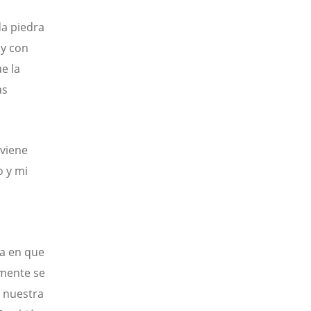
da piedra
 y con
ue la
as
 viene
 y mi
a en que
vamente se
e nuestra