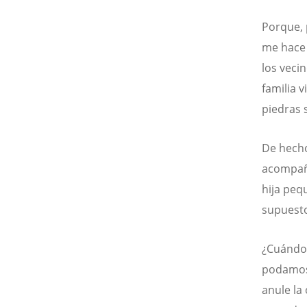
Porque, 
me hace 
los vecin
familia v
piedras 
De hecho
acompaña
hija peq
supuesto
¿Cuándo 
podamos v
anule la