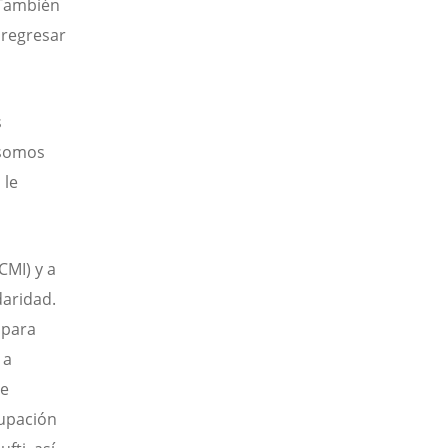
“También
 regresar
s
“somos
 le
CMI) y a
daridad.
 para
 a
de
cupación