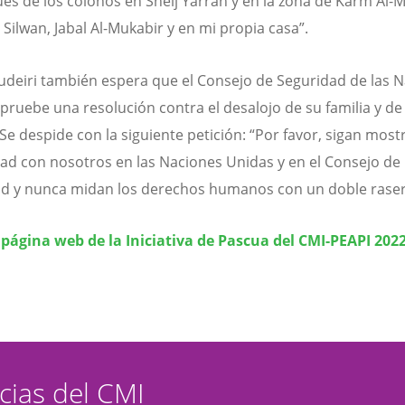
ues de los colonos en Sheij Yarrah y en la zona de Karm Al-Mu
Silwan, Jabal Al-Mukabir y en mi propia casa”.
udeiri también espera que el Consejo de Seguridad de las 
pruebe una resolución contra el desalojo de su familia y de
 Se despide con la siguiente petición: “Por favor, sigan mos
dad con nosotros en las Naciones Unidas y en el Consejo de
d y nunca midan los derechos humanos con un doble raser
a página web de la Iniciativa de Pascua del CMI-PEAPI 202
icias del CMI