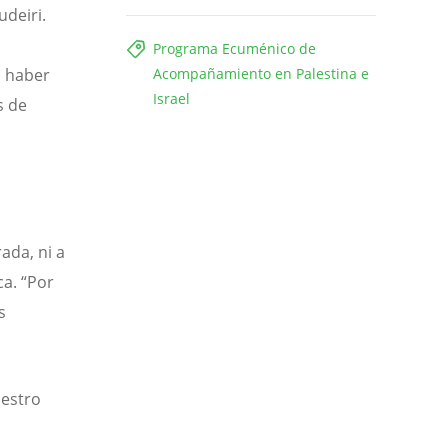
deiri.
Programa Ecuménico de
n haber
Acompañamiento en Palestina e
Israel
s de
ada, ni a
ca. “Por
s
uestro