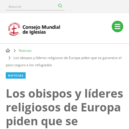
Skip
Busca
to
en
main
content
Main
navigation
Noticias
Breadcrumb
Los obispos y líderes religiosos de Europa piden que se garantice el
paso seguro a los refugiados
NOTICIAS
Los obispos y líderes
religiosos de Europa
piden que se