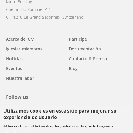
Kyoto Building
Chemin du Pommier 42
CH-1218 Le Grand-Saconnex, Switzerland
Main
Acerca del CMI
Participe
navigation
Iglesias miembros
Documentación
Noticias
Contacto & Prensa
Eventos
Blog
Nuestra labor
Follow us
Utilizamos cookies en este sitio para mejorar su
facebook
twitter
youtube
youtube
instagram
experiencia de usuario
Select
Al hacer clic en el botón Aceptar, usted acepta que lo hagamos.
your