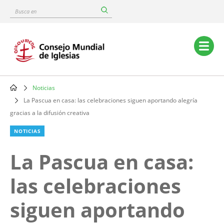
Skip
Busca
to
en
main
content
Main
navigation
Noticias
Breadcrumb
La Pascua en casa: las celebraciones siguen aportando alegría
gracias a la difusión creativa
NOTICIAS
La Pascua en casa:
las celebraciones
siguen aportando