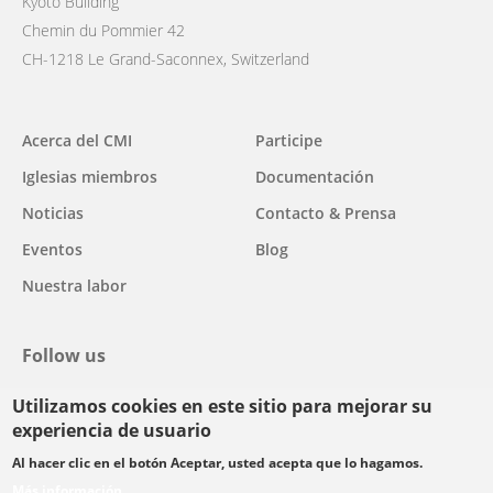
Kyoto Building
Chemin du Pommier 42
CH-1218 Le Grand-Saconnex, Switzerland
Main
Acerca del CMI
Participe
navigation
Iglesias miembros
Documentación
Noticias
Contacto & Prensa
Eventos
Blog
Nuestra labor
Follow us
Utilizamos cookies en este sitio para mejorar su
facebook
twitter
youtube
youtube
instagram
experiencia de usuario
Select
Al hacer clic en el botón Aceptar, usted acepta que lo hagamos.
your
Más información