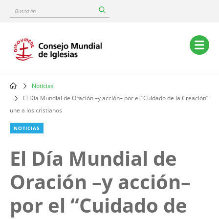
Skip
Busca
to
en
main
content
Main
navigation
Noticias
Breadcrumb
El Día Mundial de Oración –y acción– por el “Cuidado de la Creación”
une a los cristianos
NOTICIAS
El Día Mundial de
Oración –y acción–
por el “Cuidado de