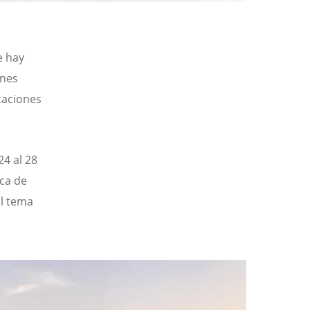
e hay
ones
caciones
24 al 28
rca de
el tema