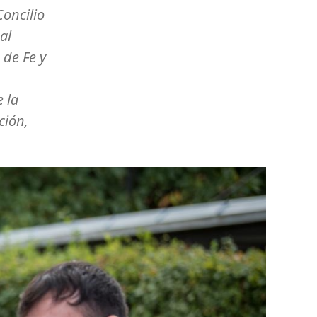
oncilio
al
de Fe y
 la
ción,