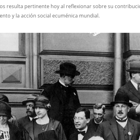
os resulta pertinente hoy al reflexionar sobre su contribuci
nto y la acción social ecuménica mundial.