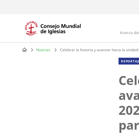
Skip
to
main
content
Acerca de
Mai
navi
Noticias
Celebrar la historia y avanzar hacia la unida
Breadcrumb
REPORTAJ
Cel
ava
202
par