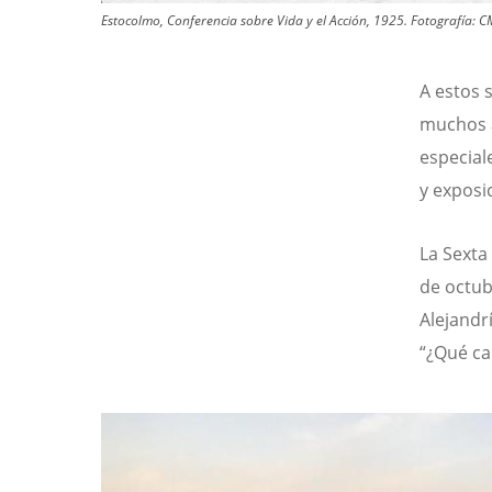
Estocolmo, Conferencia sobre Vida y el Acción, 1925.
Fotografía:
C
A estos 
muchos a
especial
y exposi
La Sexta
de octub
Alejandrí
“¿Qué ca
Image