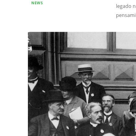
NEWS
legado n
pensamie
Image