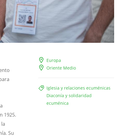
Europa
Oriente Medio
iento
para
Iglesia y relaciones ecuménicas
Diaconía y solidaridad
ecuménica
ia
en 1925.
 la
nía
.
Su