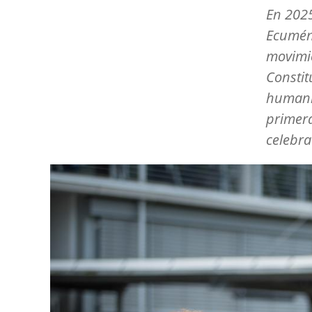
En 2025
Ecuméni
movimie
Constit
humanid
primera
celebra
Image