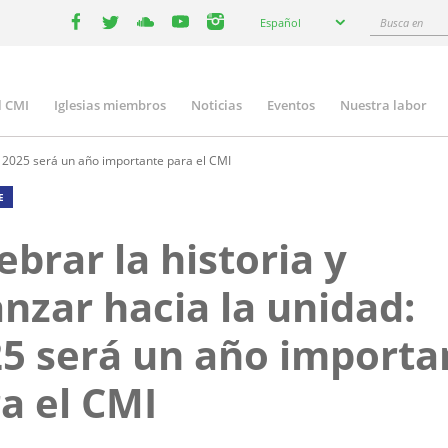
Select
Busca
Español
your
facebook
twitter
youtube
youtube
instagram
en
language
l CMI
Iglesias miembros
Noticias
Eventos
Nuestra labor
n
gation
d: 2025 será un año importante para el CMI
E
ebrar la historia y
nzar hacia la unidad:
5 será un año importa
a el CMI