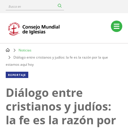
Skip
Busca
to
en
main
content
Main
navigation
Noticias
Breadcrumb
Diálogo entre cristianos y judíos: la fe es la razón por la que
estamos aquí hoy
REPORTAJE
Diálogo entre
cristianos y judíos:
la fe es la razón por