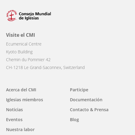
Visite el CMI
Ecumenical Centre
Kyoto Building
Chemin du Pommier 42
CH-1218 Le Grand-Saconnex, Switzerland
Main
Acerca del CMI
Participe
navigation
Iglesias miembros
Documentación
Noticias
Contacto & Prensa
Eventos
Blog
Nuestra labor