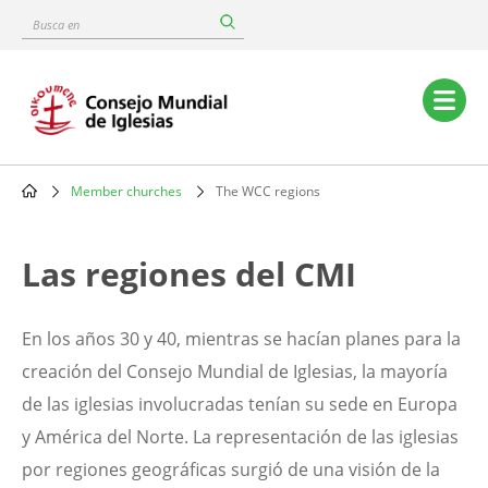
Skip
Busca
to
en
main
content
Main
navigation
Member churches
The WCC regions
Breadcrumb
Las regiones del CMI
En los años 30 y 40, mientras se hacían planes para la
creación del Consejo Mundial de Iglesias, la mayoría
de las iglesias involucradas tenían su sede en Europa
y América del Norte. La representación de las iglesias
por regiones geográficas surgió de una visión de la