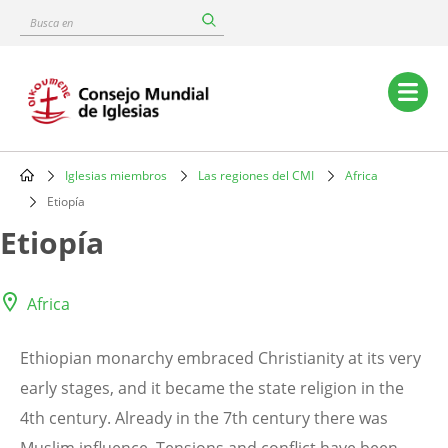
Skip
Busca
to
en
main
content
Main
navigation
Iglesias miembros
Las regiones del CMI
Africa
Breadcrumb
Etiopía
Etiopía
Africa
Ethiopian monarchy embraced Christianity at its very
early stages, and it became the state religion in the
4th century. Already in the 7th century there was