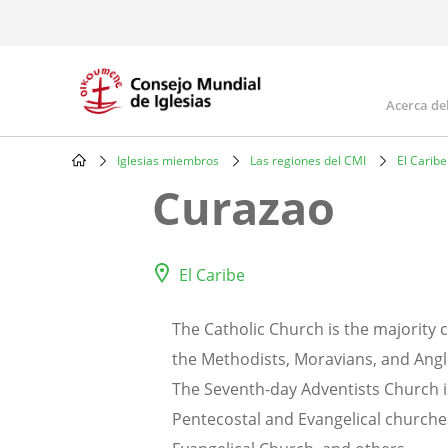
Skip
to
main
content
Acerca de
Mai
navi
Iglesias miembros
Las regiones del CMI
El Caribe
Breadcrumb
Curazao
El Caribe
The Catholic Church is the majority 
the Methodists, Moravians, and Angli
The Seventh-day Adventists Church is
Pentecostal and Evangelical churches