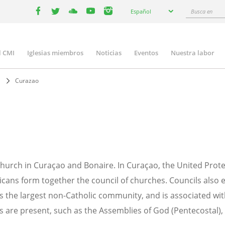
Select
Busca
Español
your
facebook
twitter
youtube
youtube
instagram
en
language
l CMI
Iglesias miembros
Noticias
Eventos
Nuestra labor
n
gation
Curazao
church in Curaçao and Bonaire. In Curaçao, the United Prot
cans form together the council of churches. Councils also ex
 the largest non-Catholic community, and is associated with
 are present, such as the Assemblies of God (Pentecostal), 