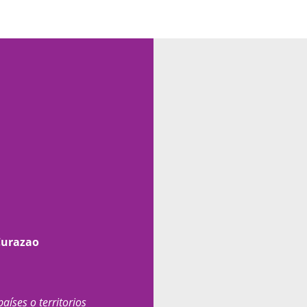
Curazao
países o territorios