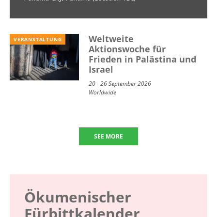
School) 2026
Weltweite
VERANSTALTUNG
Aktionswoche für
Frieden in Palästina und
Israel
20 - 26 September 2026
Worldwide
SEE MORE
Ökumenischer
Fürbittkalender