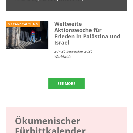
School) 2026
Weltweite
VERANSTALTUNG
Aktionswoche für
Frieden in Palästina und
Israel
20 - 26 September 2026
Worldwide
SEE MORE
Ökumenischer
Fürbittkalender