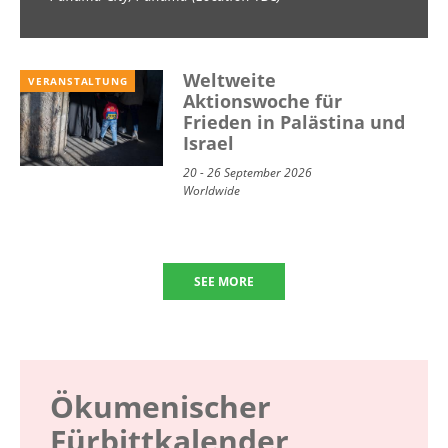
School) 2026
Weltweite
VERANSTALTUNG
Aktionswoche für
Frieden in Palästina und
Israel
20 - 26 September 2026
Worldwide
SEE MORE
Ökumenischer
Fürbittkalender