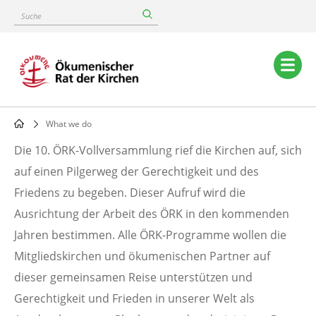
Skip
Suche
to
main
content
Main
navigation
What we do
Breadcrumb
Die 10. ÖRK-Vollversammlung rief die Kirchen auf, sich
Was
auf einen Pilgerweg der Gerechtigkeit und des
Friedens zu begeben. Dieser Aufruf wird die
wir
Ausrichtung der Arbeit des ÖRK in den kommenden
tun
Jahren bestimmen. Alle ÖRK-Programme wollen die
Mitgliedskirchen und ökumenischen Partner auf
Alle
dieser gemeinsamen Reise unterstützen und
ÖRK-
Gerechtigkeit und Frieden in unserer Welt als
Programme