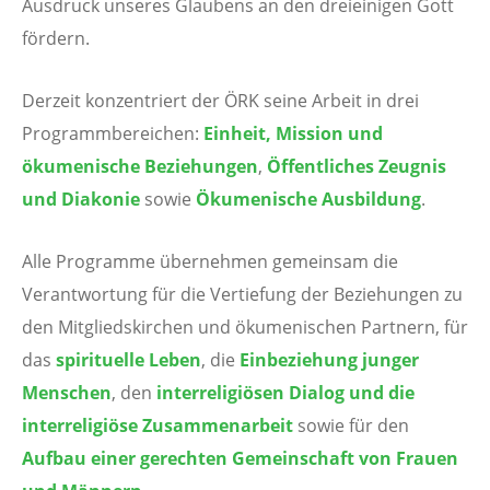
Ausdruck unseres Glaubens an den dreieinigen Gott
wollen
fördern.
die
Mitgliedskirchen
Derzeit konzentriert der ÖRK seine Arbeit in drei
und
Programmbereichen:
Einheit, Mission und
ökumenischen
ökumenische Beziehungen
,
Öffentliches Zeugnis
Partner
und
Diakonie
sowie
Ökumenische Ausbildung
.
auf
dieser
Alle Programme übernehmen gemeinsam die
gemeinsamen
Verantwortung für die Vertiefung der Beziehungen zu
Reise
den Mitgliedskirchen und ökumenischen Partnern, für
unterstützen
das
spirituelle Leben
, die
Einbeziehung junger
und
Menschen
, den
interreligiösen Dialog und die
Gerechtigkeit
interreligiöse Zusammenarbeit
sowie für den
und
Aufbau einer gerechten Gemeinschaft von Frauen