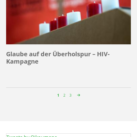
Glaube auf der Überholspur – HIV-
Kampagne
Page
1
Page
2
Page
3
Seitennummerierung