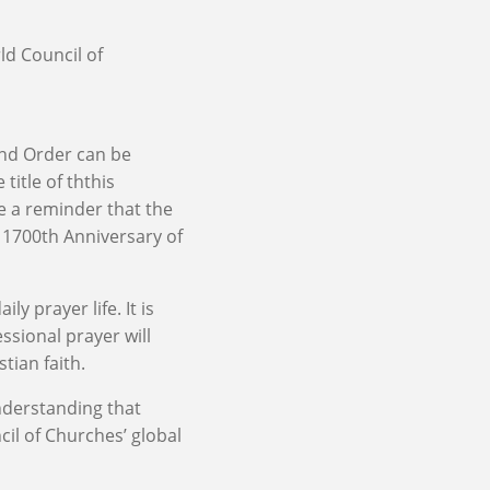
ld Council of
and Order can be
title of ththis
e a reminder that the
e 1700th Anniversary of
y prayer life. It is
ssional prayer will
tian faith.
understanding that
cil of Churches’ global