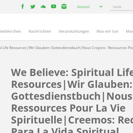
Select
Suche
Deutsch
your
facebook
twitter
youtube
youtube
instagram
language
liedskirchen
Nachrichten
Veranstaltungen
Was wir tun
Mac
n
al Life Resources|Wir Glauben: Gottesdienstbuch|Nous Croyons : Ressources Pour
We Believe: Spiritual Lif
Resources|Wir Glauben:
Gottesdienstbuch|Nous 
Ressources Pour La Vie
Spirituelle|Creemos: Re
Para La Vida Spiritual