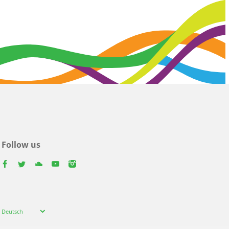
Follow us
facebook
twitter
youtube
youtube
instagram
Select
Deutsch
your