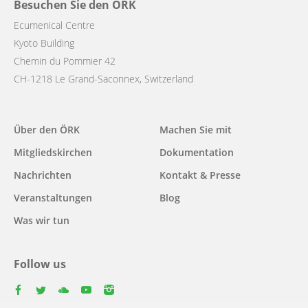
Besuchen Sie den ÖRK
Ecumenical Centre
Kyoto Building
Chemin du Pommier 42
CH-1218 Le Grand-Saconnex, Switzerland
Main
Über den ÖRK
Machen Sie mit
navigation
Mitgliedskirchen
Dokumentation
Nachrichten
Kontakt & Presse
Veranstaltungen
Blog
Was wir tun
Follow us
facebook
twitter
youtube
youtube
instagram