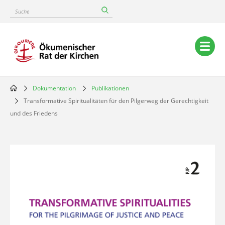
Skip
Suche
to
main
content
Main
navigation
Dokumentation
Publikationen
Breadcrumb
Transformative Spiritualitäten für den Pilgerweg der Gerechtigkeit
und des Friedens
Image