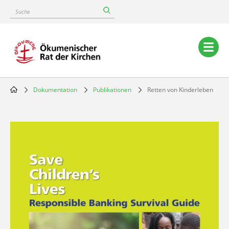
Skip
Suche
to
main
content
Main
navigation
Dokumentation
Publikationen
Retten von Kinderleben
Breadcrumb
Image