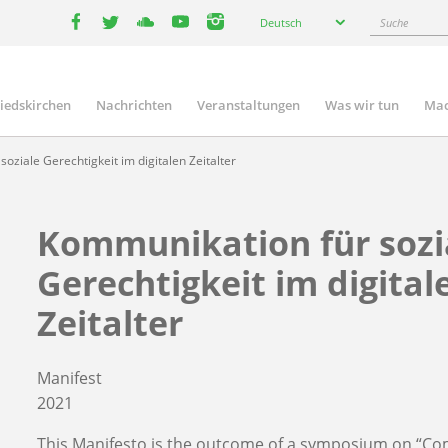
Select
Suche
Deutsch
your
facebook
twitter
youtube
youtube
instagram
language
liedskirchen
Nachrichten
Veranstaltungen
Was wir tun
Mac
n
oziale Gerechtigkeit im digitalen Zeitalter
Kommunikation für sozi
Gerechtigkeit im digital
Zeitalter
Manifest
2021
This Manifesto is the outcome of a symposium on “Co