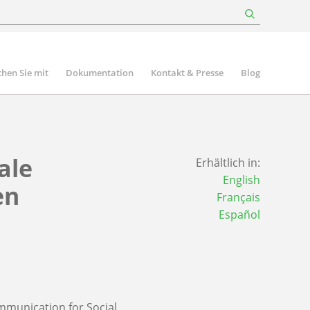
hen Sie mit
Dokumentation
Kontakt & Presse
Blog
ale
Erhältlich in:
English
en
Français
Español
mmunication for Social