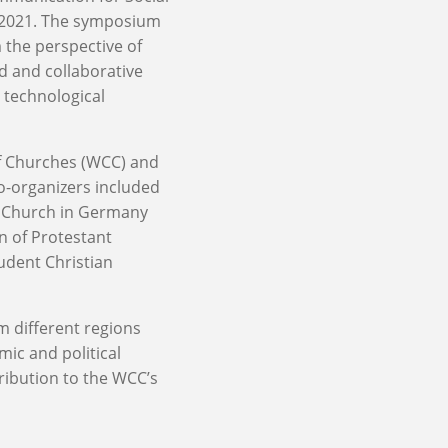
er 2021. The symposium
 the perspective of
ed and collaborative
d technological
f Churches (WCC) and
o-organizers included
al Church in Germany
n of Protestant
udent Christian
m different regions
ic and political
tribution to the WCC’s