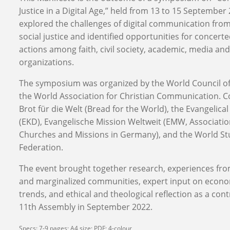
Justice in a Digital Age,” held from 13 to 15 Septemb
explored the challenges of digital communication from
social justice and identified opportunities for concert
actions among faith, civil society, academic, media an
organizations.
The symposium was organized by the World Council o
the World Association for Christian Communication. C
Brot fu
r die Welt (Bread for the World), the Evangelic
(EKD), Evangelische Mission Weltweit (EMW, Associatio
Churches and Missions in Germany), and the World St
Federation.
The event brought together research, experiences fro
and marginalized communities, expert input on econom
trends, and ethical and theological reflection as a con
11th Assembly in September 2022.
Specs: 7-9 pages; A4 size; PDF; 4-colour