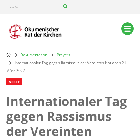
Skip
Suche
to
main
content
Main
navigation
Dokumentation
Prayers
Breadcrumb
Internationaler Tag gegen Rassismus der Vereinten Nationen 21.
März 2022
GEBET
Internationaler Tag
gegen Rassismus
der Vereinten