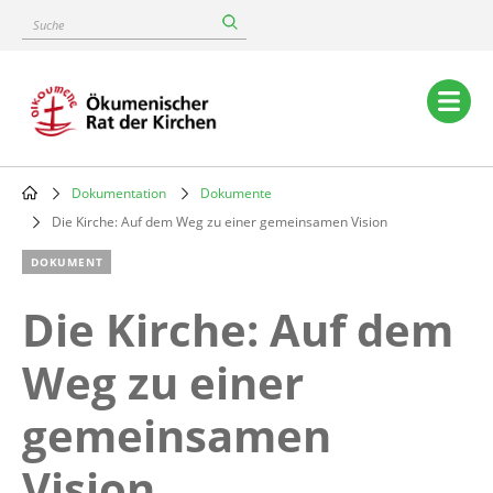
Skip
Suche
to
main
content
Main
navigation
Dokumentation
Dokumente
Breadcrumb
Die Kirche: Auf dem Weg zu einer gemeinsamen Vision
DOKUMENT
Die Kirche: Auf dem
Weg zu einer
gemeinsamen
Vision