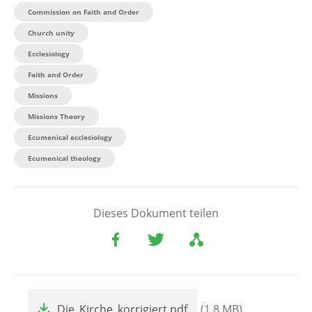
Commission on Faith and Order
Church unity
Ecclesiology
Faith and Order
Missions
Missions Theory
Ecumenical ecclesiology
Ecumenical theology
Dieses Dokument teilen
File
Die_Kirche_korrigiert.pdf
(1.8 MB)