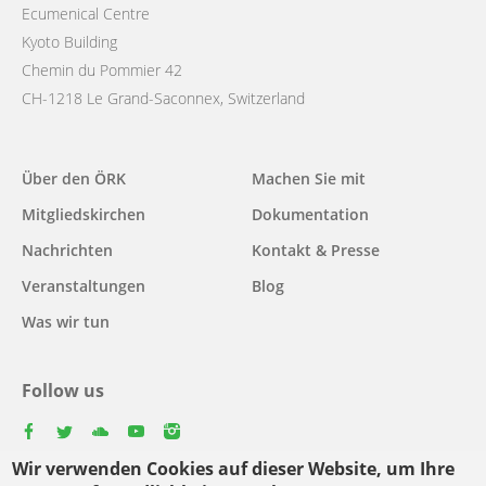
Ecumenical Centre
Kyoto Building
Chemin du Pommier 42
CH-1218 Le Grand-Saconnex, Switzerland
Main
Über den ÖRK
Machen Sie mit
navigation
Mitgliedskirchen
Dokumentation
Nachrichten
Kontakt & Presse
Veranstaltungen
Blog
Was wir tun
Follow us
facebook
twitter
youtube
youtube
instagram
Wir verwenden Cookies auf dieser Website, um Ihre