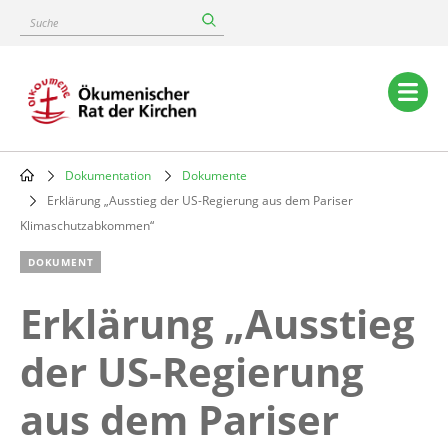
Skip
Suche
to
main
content
Main
navigation
Dokumentation
Dokumente
Breadcrumb
Erklärung „Ausstieg der US-Regierung aus dem Pariser
Klimaschutzabkommen“
DOKUMENT
Erklärung „Ausstieg
der US-Regierung
aus dem Pariser