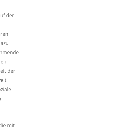
uf der
hren
dazu
nehmende
den
eit der
eit
ziale
n
die mit