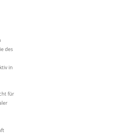
n
ie des
tiv in
cht für
aler
aft