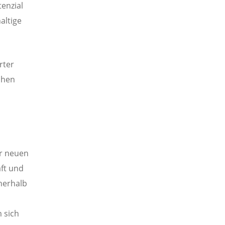
enzial
altige
rter
chen
,
r neuen
ft und
nerhalb
 sich