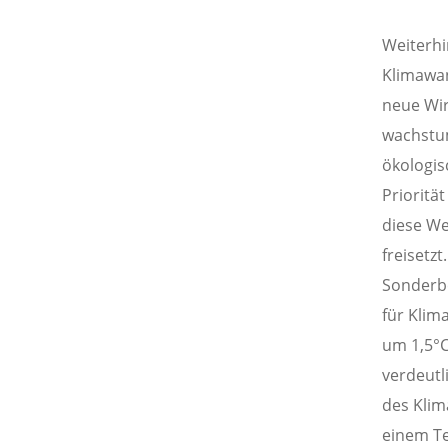
Weiterhi
Klimawan
neue Wir
wachstum
ökologis
Prioritä
diese We
freisetz
Sonderbe
für Klim
um 1,5°C
verdeutl
des Klim
einem Te