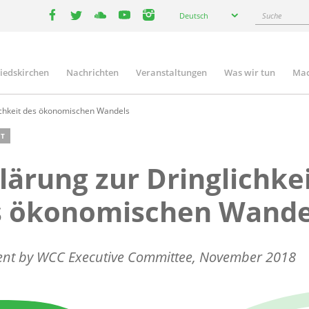
Select
Suche
Deutsch
your
facebook
twitter
youtube
youtube
instagram
language
liedskirchen
Nachrichten
Veranstaltungen
Was wir tun
Mac
n
ichkeit des ökonomischen Wandels
T
lärung zur Dringlichke
s ökonomischen Wande
ent by WCC Executive Committee, November 2018