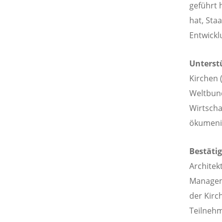
geführt 
hat, Sta
Entwickl
Unterst
Kirchen 
Weltbund
Wirtschaf
ökumenis
Bestätig
Architek
Manageme
der Kirc
Teilnehm