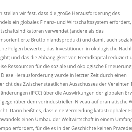
n stellen wir fest, dass die große Herausforderung des
dels ein globales Finanz- und Wirtschaftssystem erfordert,
tschaftsindikatoren verwendet (andere als das
sorientierte Bruttoinlandsprodukt) und damit auch sozial
che Folgen bewertet; das Investitionen in ökologische Nachh
t gibt; und das die Abhängigkeit von Fremdkapital reduziert 
ise Ressourcen für die soziale und ökologische Erneuerung
t. Diese Herausforderung wurde in letzter Zeit durch einen
richt des Zwischenstaatlichen Ausschusses der Vereinten
aänderungen (IPCC) über die Auswirkungen der globalen E
 gegenüber dem vorindustriellen Niveau auf dramatische 
icht. Darin heißt es, dass eine Vermeidung katastrophaler F
awandels einen Umbau der Weltwirtschaft in einem Umfan
mpo erfordert, für die es in der Geschichte keinen Präzeden