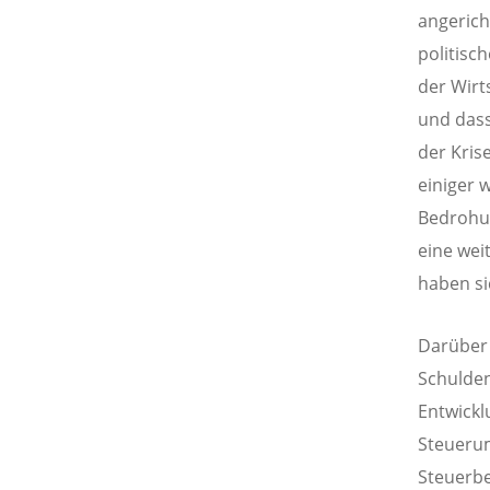
angerich
politisc
der Wirt
und dass
der Kris
einiger 
Bedrohun
eine wei
haben si
Darüber 
Schulden
Entwickl
Steueru
Steuerb