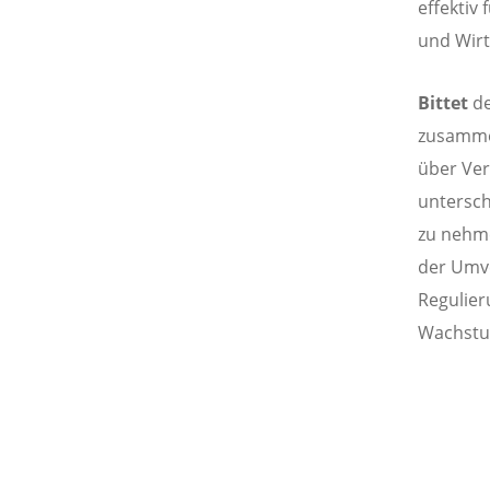
effektiv
und Wirt
Bittet
de
zusamme
über Ver
untersch
zu nehme
der Umve
Regulier
Wachstu