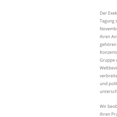
Der Exek
Tagung s
November
ihren An
gehören
Konzentr
Gruppe w
Weltbevö
verbreit
und polit
untersch
Wir beob
ihren Pra