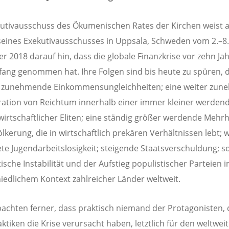
utivausschuss des Ökumenischen Rates der Kirchen weist a
eines Exekutivausschusses in Uppsala, Schweden vom 2.–8.
 2018 darauf hin, dass die globale Finanzkrise vor zehn Ja
fang genommen hat. Ihre Folgen sind bis heute zu spüren, 
 zunehmende Einkommensungleichheiten; eine weiter zu
ation von Reichtum innerhalb einer immer kleiner werden
irtschaftlicher Eliten; eine ständig größer werdende Mehrh
lkerung, die in wirtschaftlich prekären Verhältnissen lebt; w
ete Jugendarbeitslosigkeit; steigende Staatsverschuldung; so
ische Instabilität und der Aufstieg populistischer Parteien i
iedlichem Kontext zahlreicher Länder weltweit.
achten ferner, dass praktisch niemand der Protagonisten, 
ktiken die Krise verursacht haben, letztlich für den weltweit