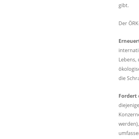
gibt.
Der ÖRK-
Erneuer
internat
Lebens, d
ökologis
die Schr
Fordert
diejenig
Konzerne
werden),
umfassen