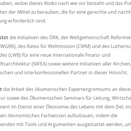
haben, wobei dieses Risiko nach wie vor besteht und das Pot
aten der Mittel zu berauben, die für eine gerechte und nachh
ung erforderlich sind.
ützt
die Initiativen des ÖRK, der Weltgemeinschaft Reformie
(WGRK), des Rates für Weltmission (CWM) und des Lutheris
es (LWB) für eine neue Internationale Finanz- und
tsarchitektur (NIFEA) sowie weitere Initiativen aller Kirchen
chen und interkonfessionellen Partner in dieser Hinsicht.
t
die Arbeit des ökumenischen Expertengremiums an diese
tur sowie des Ökumenischen Seminars für Leitung, Wirtscha
nt im Dienst einer Ökonomie des Lebens mit dem Ziel, in
hen ökonomisches Fachwissen aufzubauen, indem die
enden mit Tools und Argumenten ausgestattet werden, um