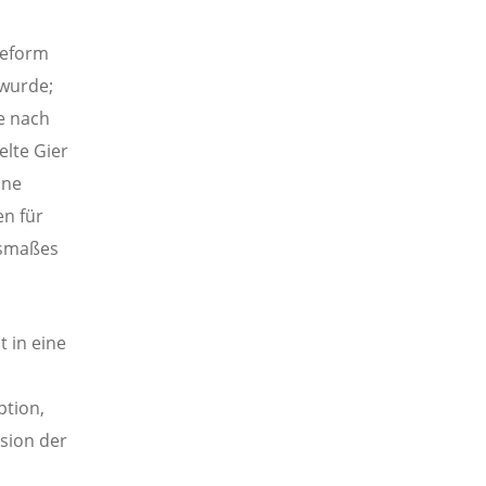
Reform
 wurde;
e nach
lte Gier
ine
en für
usmaßes
t in eine
ption,
sion der