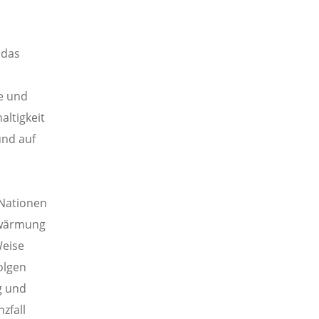
 das
e und
altigkeit
und auf
 Nationen
rwärmung
Weise
olgen
g und
zfall