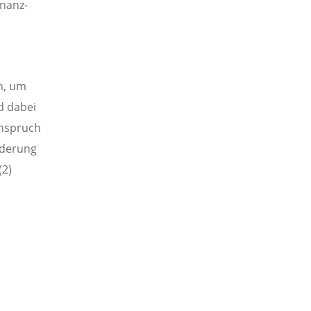
inanz-
n, um
d dabei
Anspruch
rderung
(2)